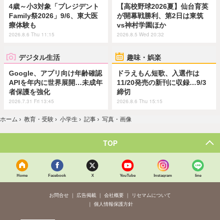
4歳～小3対象「プレジデント
【高校野球2026夏】仙台育英
Family祭2026」9/6、東大医
が開幕戦勝利、第2日は東筑
療体験も
vs神村学園ほか
2026.8.6 Thu 11:15
2026.8.5 Wed 20:32
デジタル生活
趣味・娯楽
Google、アプリ向け年齢確認
ドラえもん短歌、入選作は
APIを年内に世界展開…未成年
11/20発売の新刊に収録…9/3
者保護を強化
締切
2026.7.31 Fri 13:45
2026.8.6 Thu 15:15
ホーム
›
教育・受験
›
小学生
›
記事
›
写真・画像
TOP
Home
Facebook
X
YouTube
Instagram
line
お問合せ
広告掲載
会社概要
リセマムについて
個人情報保護方針