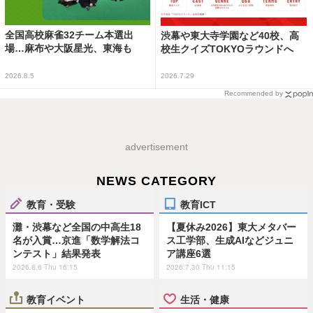
全国高校麻雀32チーム本選出
渋幕や東大寺学園など40校、高
場…麻布や大阪星光、東海も
校生クイズTOKYOラウンドへ
2026.8.5
2026.7.29
Recommended by
advertisement
NEWS CATEGORY
教育・受験
教育ICT
灘・渋幕など全国の中高生18
【夏休み2026】東大メタバー
名が入賞…京進「数学解法コ
ス工学部、生成AIなどジュニ
ンテスト」結果発表
ア講座6選
2026.8.6 Thu 16:15
2026.7.30 Thu 11:15
教育イベント
生活・健康