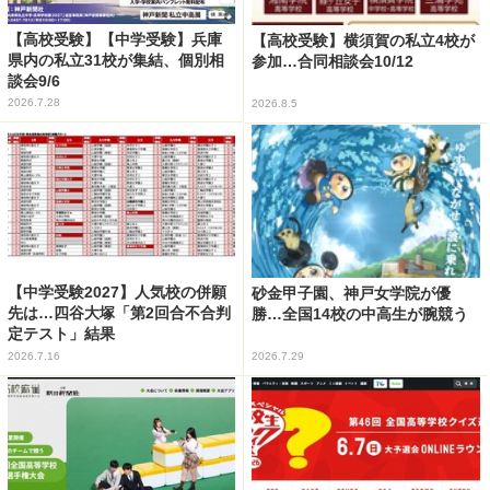
【高校受験】【中学受験】兵庫
【高校受験】横須賀の私立4校が
県内の私立31校が集結、個別相
参加…合同相談会10/12
談会9/6
2026.7.28
2026.8.5
【中学受験2027】人気校の併願
砂金甲子園、神戸女学院が優
先は…四谷大塚「第2回合不合判
勝…全国14校の中高生が腕競う
定テスト」結果
2026.7.16
2026.7.29