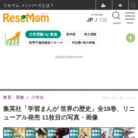
リセマム メンバーズ
Language
JP
/
CN
menu
search
大学受験 by 東進
医学部
東大受験
医専予備校徹底リサーチ
河合塾×東大特集
親子で考える大学選び
高校受験
中学受験
小学校受験
advertisement
共通テスト
夏休み
8月開催学校説明会・相談会
8月開催イベント・WS
全国公立高校 過去問
人気記事
自由研究教材（小学生向け）
自由研究教材（中学生向け）
ランキング
教育・受験
小学生
2024.10.7（月） 11:15
集英社「学習まんが 世界の歴史」全18巻、リニ
ューアル発売 11枚目の写真・画像