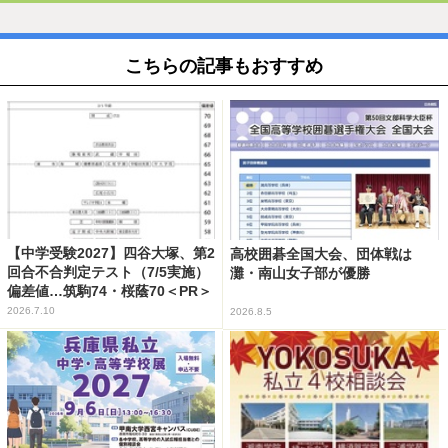
こちらの記事もおすすめ
【中学受験2027】四谷大塚、第2
高校囲碁全国大会、団体戦は
回合不合判定テスト（7/5実施）
灘・南山女子部が優勝
偏差値…筑駒74・桜蔭70＜PR＞
2026.7.10
2026.8.5