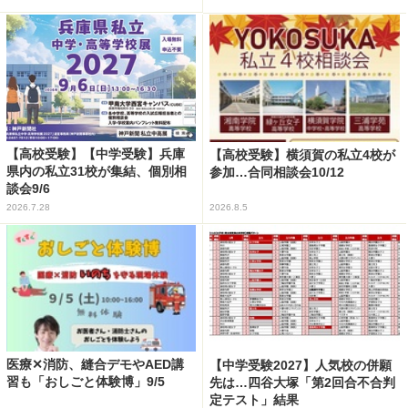
【高校受験】【中学受験】兵庫
【高校受験】横須賀の私立4校が
県内の私立31校が集結、個別相
参加…合同相談会10/12
談会9/6
2026.7.28
2026.8.5
医療✕消防、縫合デモやAED講
【中学受験2027】人気校の併願
習も「おしごと体験博」9/5
先は…四谷大塚「第2回合不合判
定テスト」結果