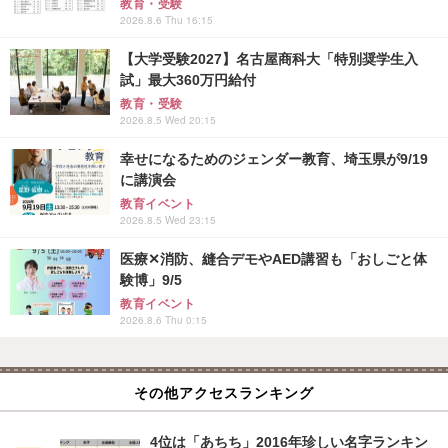
教育・受験
2026.8.6 Thu 16:15
【大学受験2027】名古屋商科大「特別奨学生入
試」最大360万円給付
教育・受験
2026.8.5 Wed 20:15
幸せになるためのジェンダー教育、埼玉県が9/19
に講演会
教育イベント
2026.8.5 Wed 23:15
医療✕消防、縫合デモやAED講習も「おしごと体
験博」9/5
教育イベント
2026.8.6 Thu 0:15
その他アクセスランキング
4位は「あちち」2016年珍しい名字ランキン