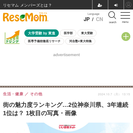
リセマム メンバーズ
Language
JP
/
CN
menu
search
大学受験 by 東進
医学部
東大受験
医専予備校徹底リサーチ
河合塾×東大特集
親子で考える大学選び
高校受験
中学受験
小学校受験
advertisement
共通テスト
夏休み
8月開催学校説明会・相談会
8月開催イベント・WS
全国公立高校 過去問
人気記事
自由研究教材（小学生向け）
自由研究教材（中学生向け）
ランキング
生活・健康
その他
2024.10.7（月） 13:15
街の魅力度ランキング…2位神奈川県、3年連続
1位は？ 1枚目の写真・画像