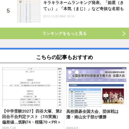
キラキラネームランキング発表、「姫星（き
てぃ）」「本気（まじ）」など奇抜な名前も
2013.10.23 Wed 16:18
ランキングをもっと見る
こちらの記事もおすすめ
【中学受験2027】四谷大塚、第2
高校囲碁全国大会、団体戦は
回合不合判定テスト（7/5実施）
灘・南山女子部が優勝
偏差値…筑駒74・桜蔭70＜PR＞
2026.7.10
2026.8.5