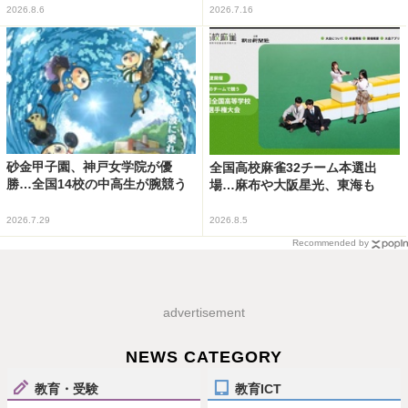
2026.8.6
2026.7.16
砂金甲子園、神戸女学院が優
全国高校麻雀32チーム本選出
勝…全国14校の中高生が腕競う
場…麻布や大阪星光、東海も
2026.7.29
2026.8.5
Recommended by
advertisement
NEWS CATEGORY
教育・受験
教育ICT