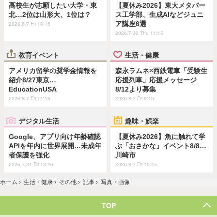
高校生が志願したい大学・東
【夏休み2026】東大メタバー
北…2位は山形大、1位は？
ス工学部、生成AIなどジュニ
ア講座6選
2026.8.7 Fri 10:15
2026.7.30 Thu 11:15
教育イベント
生活・健康
アメリカ留学の奨学金情報を
森永ラムネ×西鉄電車「受験生
紹介8/27東京…
応援列車」応援メッセージ
EducationUSA
8/12より募集
2026.8.7 Fri 11:15
2026.8.7 Fri 9:15
デジタル生活
趣味・娯楽
Google、アプリ向け年齢確認
【夏休み2026】魚に触れて学
APIを年内に世界展開…未成年
ぶ「おさかな」イベント8/8…
者保護を強化
川崎市
2026.7.31 Fri 13:45
2026.8.7 Fri 10:45
ホーム
›
生活・健康
›
その他
›
記事
›
写真・画像
TOP