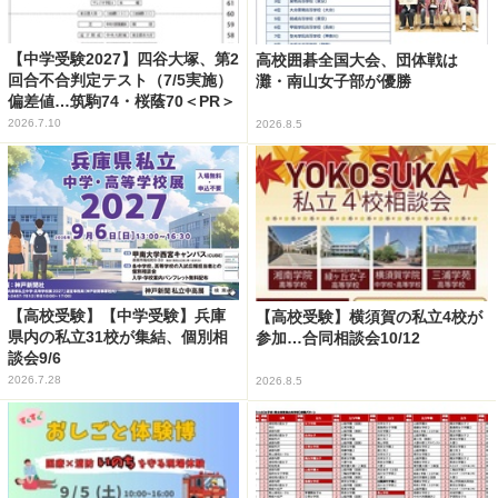
【中学受験2027】四谷大塚、第2
高校囲碁全国大会、団体戦は
回合不合判定テスト（7/5実施）
灘・南山女子部が優勝
偏差値…筑駒74・桜蔭70＜PR＞
2026.7.10
2026.8.5
【高校受験】【中学受験】兵庫
【高校受験】横須賀の私立4校が
県内の私立31校が集結、個別相
参加…合同相談会10/12
談会9/6
2026.7.28
2026.8.5