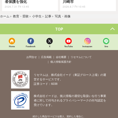
者保護を強化
川崎市
2026.7.31 Fri 13:45
2026.8.7 Fri 10:45
ホーム
›
教育・受験
›
小学生
›
記事
›
写真・画像
TOP
Home
Facebook
X
YouTube
Instagram
line
お問合せ
広告掲載
会社概要
リセマムについて
個人情報保護方針
リセマムは、株式会社イード（東証グロース上場）の運
営するサービスです。
証券コード：6038
株式会社イードは、個人情報の適切な取扱いを行う事業
者に対して付与されるプライバシーマークの付与認定を
受けています。
紹介した商品/サービスを購入、契約した場合に、