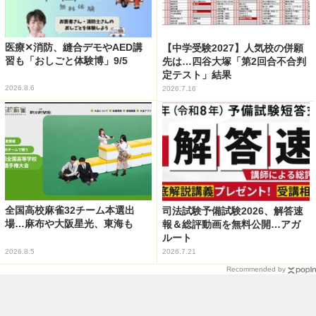
医療✕消防、縫合デモやAED講
【中学受験2027】人気校の併願
習も「おしごと体験博」9/5
先は…四谷大塚「第2回合不合判
定テスト」結果
2026.8.6
2026.7.16
全国高校麻雀32チーム本選出
司法試験予備試験2026、解答速
場…麻布や大阪星光、東海も
報＆総評動画を無料公開…アガ
ルート
2026.8.5
2026.7.21
Recommended by