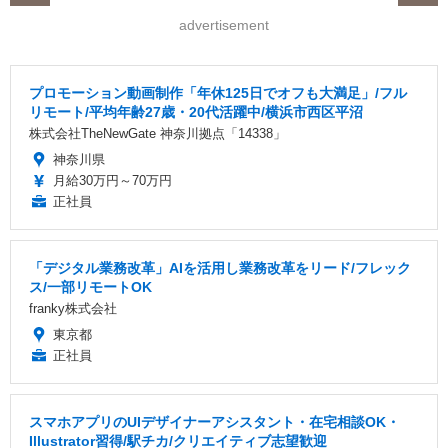
advertisement
プロモーション動画制作「年休125日でオフも大満足」/フル
リモート/平均年齢27歳・20代活躍中/横浜市西区平沼
株式会社TheNewGate 神奈川拠点「14338」
神奈川県
月給30万円～70万円
正社員
「デジタル業務改革」AIを活用し業務改革をリード/フレック
ス/一部リモートOK
franky株式会社
東京都
正社員
スマホアプリのUIデザイナーアシスタント・在宅相談OK・
Illustrator習得/駅チカ/クリエイティブ志望歓迎