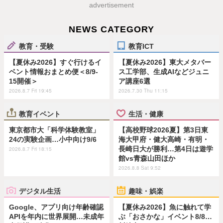
advertisement
NEWS CATEGORY
教育・受験
教育ICT
【夏休み2026】すぐ行けるイ
【夏休み2026】東大メタバー
ベント情報おまとめ便＜8/9-
ス工学部、生成AIなどジュニ
15開催＞
ア講座6選
2026.8.7 Fri 19:45
2026.7.30 Thu 11:15
教育イベント
生活・健康
東京都市大「科学体験教室」
【高校野球2026夏】第3日東
24の実験企画…小中向け9/6
海大甲府・健大高崎・有明・
長崎日大が勝利…第4日は遊学
2026.8.7 Fri 18:15
館vs青森山田ほか
2026.8.8 Sat 9:52
デジタル生活
趣味・娯楽
Google、アプリ向け年齢確認
【夏休み2026】魚に触れて学
APIを年内に世界展開…未成年
ぶ「おさかな」イベント8/8…