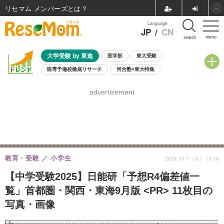
リセマム メンバーズ
Language
JP
/
CN
menu
search
大学受験 by 東進
医学部
東大受験
医専予備校徹底リサーチ
河合塾×東大特集
親子で考える大学選び
高校受験
中学受験
小学校受験
advertisement
共通テスト
夏休み
8月開催学校説明会・相談会
8月開催イベント・WS
全国公立高校 過去問
人気記事
自由研究教材（小学生向け）
自由研究教材（中学生向け）
ランキング
教育・受験
小学生
2024.10.7（月） 13:16
【中学受験2025】日能研「予想R4偏差値一
覧」首都圏・関西・東海9月版 <PR> 11枚目の
写真・画像