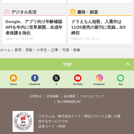
デジタル生活
趣味・娯楽
Google、アプリ向け年齢確認
ドラえもん短歌、入選作は
APIを年内に世界展開…未成年
11/20発売の新刊に収録…9/3
者保護を強化
締切
2026.7.31 Fri 13:45
2026.8.6 Thu 15:15
ホーム
›
教育・受験
›
小学生
›
記事
›
写真・画像
TOP
Home
Facebook
X
YouTube
Instagram
line
お問合せ
広告掲載
会社概要
リセマムについて
個人情報保護方針
リセマムは、株式会社イード（東証グロース上場）の運
営するサービスです。
証券コード：6038