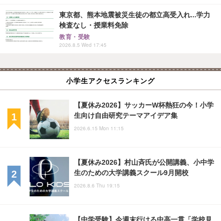
東京都、熊本地震被災生徒の都立高受入れ...学力
検査なし・授業料免除
教育・受験
2026.8.5 Wed 17:45
小学生アクセスランキング
【夏休み2026】サッカーW杯熱狂の今！小学
生向け自由研究テーマアイデア集
2026.6.15 Mon 11:15
【夏休み2026】村山斉氏が公開講義、小中学
生のための大学講義スクール9月開校
2026.8.6 Thu 19:15
【中学受験】今週末行ける中高一貫「学校見