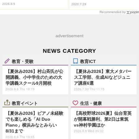
2026.8.5
2026.7.29
Recommended by
advertisement
NEWS CATEGORY
教育・受験
教育ICT
【夏休み2026】村山斉氏が公
【夏休み2026】東大メタバー
開講義、小中学生のための大
ス工学部、生成AIなどジュニ
学講義スクール9月開校
ア講座6選
2026.8.6 Thu 19:15
2026.7.30 Thu 11:15
教育イベント
生活・健康
【夏休み2026】ピアノ未経験
【高校野球2026夏】仙台育英
でも楽しめる「AI Duo
が開幕戦勝利、第2日は東筑
Piano」横浜みなとみらい
vs神村学園ほか
8/31まで
2026.8.5 Wed 20:32
2026.8.6 Thu 19:45