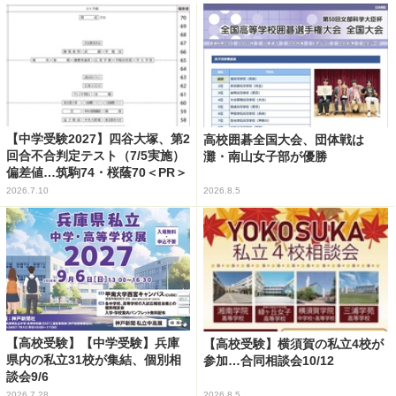
【中学受験2027】四谷大塚、第2
高校囲碁全国大会、団体戦は
回合不合判定テスト（7/5実施）
灘・南山女子部が優勝
偏差値…筑駒74・桜蔭70＜PR＞
2026.7.10
2026.8.5
【高校受験】【中学受験】兵庫
【高校受験】横須賀の私立4校が
県内の私立31校が集結、個別相
参加…合同相談会10/12
談会9/6
2026.7.28
2026.8.5