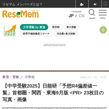
リセマム メンバーズ
Language
JP
/
CN
menu
search
大学受験 by 東進
医学部
東大受験
医専予備校徹底リサーチ
河合塾×東大特集
親子で考える大学選び
高校受験
中学受験
小学校受験
advertisement
共通テスト
夏休み
8月開催学校説明会・相談会
8月開催イベント・WS
全国公立高校 過去問
人気記事
自由研究教材（小学生向け）
自由研究教材（中学生向け）
ランキング
教育・受験
小学生
2024.10.7（月） 13:16
【中学受験2025】日能研「予想R4偏差値一
覧」首都圏・関西・東海9月版 <PR> 23枚目の
写真・画像