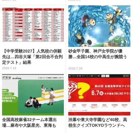
【中学受験2027】人気校の併願
砂金甲子園、神戸女学院が優
先は…四谷大塚「第2回合不合判
勝…全国14校の中高生が腕競う
定テスト」結果
2026.7.16
2026.7.29
全国高校麻雀32チーム本選出
渋幕や東大寺学園など40校、高
場…麻布や大阪星光、東海も
校生クイズTOKYOラウンドへ