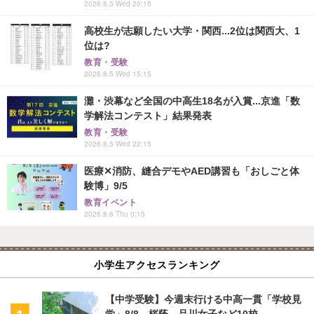
2026.8.5 Wed 20:15
高校生が志願したい大学・関西...2位は関西大、1
位は?
教育・受験
2026.8.5 Wed 15:15
灘・渋幕など全国の中高生18名が入賞...京進「数
学解法コンテスト」結果発表
教育・受験
2026.8.5 Wed 22:15
医療✕消防、縫合デモやAED講習も「おしごと体
験博」9/5
教育イベント
2026.8.6 Thu 0:15
小学生アクセスランキング
【中学受験】今週末行ける中高一貫「学校見
学」8/8…桜蔭、品川女子など10校