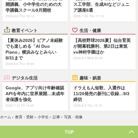
開講義、小中学生のための大
ス工学部、生成AIなどジュニ
学講義スクール9月開校
ア講座6選
2026.8.6 Thu 19:15
2026.7.30 Thu 11:15
教育イベント
生活・健康
【夏休み2026】ピアノ未経験
【高校野球2026夏】仙台育英
でも楽しめる「AI Duo
が開幕戦勝利、第2日は東筑
Piano」横浜みなとみらい
vs神村学園ほか
8/31まで
2026.8.5 Wed 20:32
2026.8.6 Thu 19:45
デジタル生活
趣味・娯楽
Google、アプリ向け年齢確認
ドラえもん短歌、入選作は
APIを年内に世界展開…未成年
11/20発売の新刊に収録…9/3
者保護を強化
締切
2026.7.31 Fri 13:45
2026.8.6 Thu 15:15
ホーム
›
教育・受験
›
小学生
›
記事
›
写真・画像
TOP