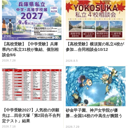
【高校受験】【中学受験】兵庫
【高校受験】横須賀の私立4校が
県内の私立31校が集結、個別相
参加…合同相談会10/12
談会9/6
2026.7.28
2026.8.5
【中学受験2027】人気校の併願
砂金甲子園、神戸女学院が優
先は…四谷大塚「第2回合不合判
勝…全国14校の中高生が腕競う
定テスト」結果
2026.7.16
2026.7.29