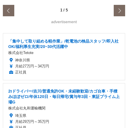
‹
1
/
5
advertisement
「集中して取り組める軽作業」/乾電池の検品スタッフ/即入社
OK/福利厚生充実/20~30代活躍中
株式会社Tetote
神奈川県
月給27万円～34万円
正社員
2tドライバー/吉川/普通免許OK・未経験歓迎/カゴ台車・手積
みほぼゼロ/年休120日・毎日帰宅/賞与年3回・東証プライム上
場G
株式会社丸和運輸機関
埼玉県
月給29万円～35万円
正社員