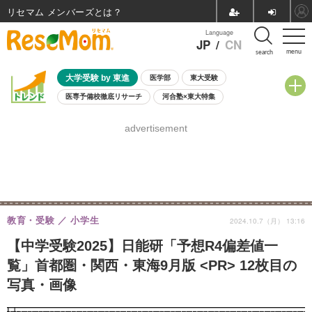
リセマム メンバーズ
Language
JP
/
CN
menu
search
大学受験 by 東進
医学部
東大受験
医専予備校徹底リサーチ
河合塾×東大特集
親子で考える大学選び
高校受験
中学受験
小学校受験
advertisement
共通テスト
夏休み
8月開催学校説明会・相談会
8月開催イベント・WS
全国公立高校 過去問
人気記事
自由研究教材（小学生向け）
自由研究教材（中学生向け）
ランキング
教育・受験
小学生
2024.10.7（月） 13:16
【中学受験2025】日能研「予想R4偏差値一
覧」首都圏・関西・東海9月版 <PR> 12枚目の
写真・画像