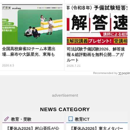
全国高校麻雀32チーム本選出
司法試験予備試験2026、解答速
場…麻布や大阪星光、東海も
報＆総評動画を無料公開…アガ
ルート
2026.8.5
2026.7.21
Recommended by
advertisement
NEWS CATEGORY
教育・受験
教育ICT
【夏休み2026】村山斉氏が公
【夏休み2026】東大メタバー