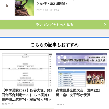
とめ便＜8/2-8開催＞
2026.7.31 Fri 14:15
ランキングをもっと見る
こちらの記事もおすすめ
【中学受験2027】四谷大塚、第2
高校囲碁全国大会、団体戦は
回合不合判定テスト（7/5実施）
灘・南山女子部が優勝
偏差値…筑駒74・桜蔭70＜PR＞
2026.7.10
2026.8.5