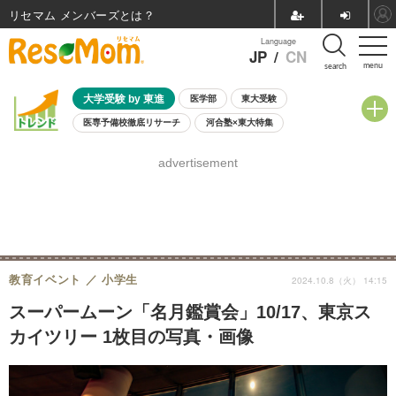
リセマム メンバーズ
Language
JP
/
CN
menu
search
大学受験 by 東進
医学部
東大受験
医専予備校徹底リサーチ
河合塾×東大特集
親子で考える大学選び
高校受験
中学受験
小学校受験
advertisement
共通テスト
夏休み
8月開催学校説明会・相談会
8月開催イベント・WS
全国公立高校 過去問
人気記事
自由研究教材（小学生向け）
自由研究教材（中学生向け）
ランキング
教育イベント
小学生
2024.10.8（火） 14:15
スーパームーン「名月鑑賞会」10/17、東京ス
カイツリー 1枚目の写真・画像