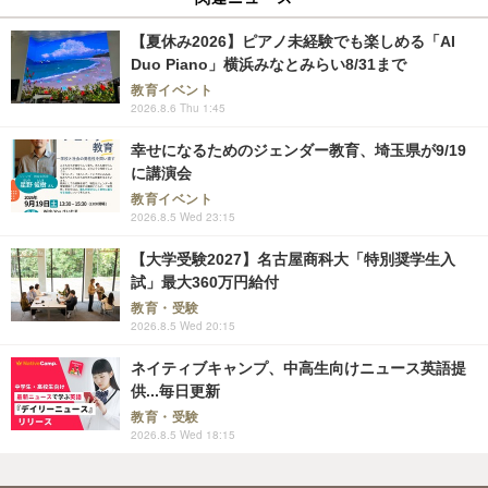
【夏休み2026】ピアノ未経験でも楽しめる「AI
Duo Piano」横浜みなとみらい8/31まで
教育イベント
2026.8.6 Thu 1:45
幸せになるためのジェンダー教育、埼玉県が9/19
に講演会
教育イベント
2026.8.5 Wed 23:15
【大学受験2027】名古屋商科大「特別奨学生入
試」最大360万円給付
教育・受験
2026.8.5 Wed 20:15
ネイティブキャンプ、中高生向けニュース英語提
供...毎日更新
教育・受験
2026.8.5 Wed 18:15