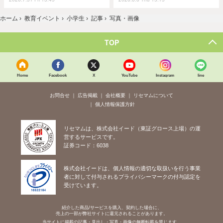
ホーム
›
教育イベント
›
小学生
›
記事
›
写真・画像
TOP
Home
Facebook
X
YouTube
Instagram
line
お問合せ
広告掲載
会社概要
リセマムについて
個人情報保護方針
リセマムは、株式会社イード（東証グロース上場）の運
営するサービスです。
証券コード：6038
株式会社イードは、個人情報の適切な取扱いを行う事業
者に対して付与されるプライバシーマークの付与認定を
受けています。
紹介した商品/サービスを購入、契約した場合に、
売上の一部が弊社サイトに還元されることがあります。
当サイトに掲載の記事・見出し・写真・画像の無断転載を禁じます。