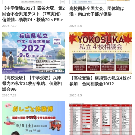
【中学受験2027】四谷大塚、第2
高校囲碁全国大会、団体戦は
回合不合判定テスト（7/5実施）
灘・南山女子部が優勝
偏差値…筑駒74・桜蔭70＜PR＞
2026.7.10
2026.8.5
【高校受験】【中学受験】兵庫
【高校受験】横須賀の私立4校が
県内の私立31校が集結、個別相
参加…合同相談会10/12
談会9/6
2026.7.28
2026.8.5