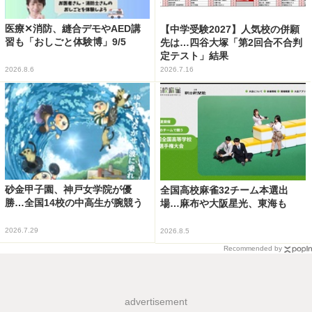
医療✕消防、縫合デモやAED講
【中学受験2027】人気校の併願
習も「おしごと体験博」9/5
先は…四谷大塚「第2回合不合判
定テスト」結果
2026.8.6
2026.7.16
砂金甲子園、神戸女学院が優
全国高校麻雀32チーム本選出
勝…全国14校の中高生が腕競う
場…麻布や大阪星光、東海も
2026.7.29
2026.8.5
Recommended by
advertisement