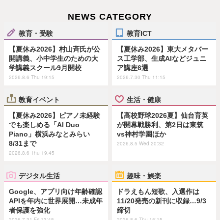
NEWS CATEGORY
教育・受験
教育ICT
【夏休み2026】村山斉氏が公
【夏休み2026】東大メタバー
開講義、小中学生のための大
ス工学部、生成AIなどジュニ
学講義スクール9月開校
ア講座6選
2026.8.6 Thu 19:15
2026.7.30 Thu 11:15
教育イベント
生活・健康
【夏休み2026】ピアノ未経験
【高校野球2026夏】仙台育英
でも楽しめる「AI Duo
が開幕戦勝利、第2日は東筑
Piano」横浜みなとみらい
vs神村学園ほか
8/31まで
2026.8.5 Wed 20:32
2026.8.6 Thu 19:45
デジタル生活
趣味・娯楽
Google、アプリ向け年齢確認
ドラえもん短歌、入選作は
APIを年内に世界展開…未成年
11/20発売の新刊に収録…9/3
者保護を強化
締切
2026.7.31 Fri 13:45
2026.8.6 Thu 15:15