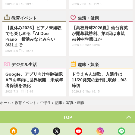
2026.8.6 Thu 19:15
2026.7.30 Thu 11:15
教育イベント
生活・健康
【夏休み2026】ピアノ未経験
【高校野球2026夏】仙台育英
でも楽しめる「AI Duo
が開幕戦勝利、第2日は東筑
Piano」横浜みなとみらい
vs神村学園ほか
8/31まで
2026.8.5 Wed 20:32
2026.8.6 Thu 19:45
デジタル生活
趣味・娯楽
Google、アプリ向け年齢確認
ドラえもん短歌、入選作は
APIを年内に世界展開…未成年
11/20発売の新刊に収録…9/3
者保護を強化
締切
2026.7.31 Fri 13:45
2026.8.6 Thu 15:15
ホーム
›
教育イベント
›
中学生
›
記事
›
写真・画像
TOP