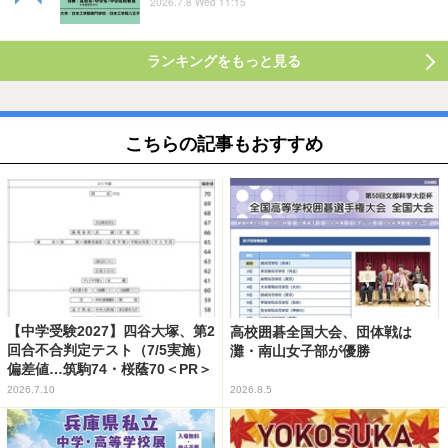
2026.7.8 Wed 11:15
ランキングをもっと見る
こちらの記事もおすすめ
【中学受験2027】四谷大塚、第2
高校囲碁全国大会、団体戦は
回合不合判定テスト（7/5実施）
灘・南山女子部が優勝
偏差値…筑駒74・桜蔭70＜PR＞
2026.7.10
2026.8.5