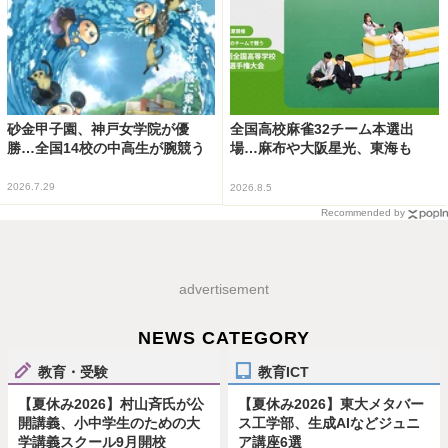
砂金甲子園、神戸女学院が優
全国高校麻雀32チーム本選出
勝…全国14校の中高生が腕競う
場…麻布や大阪星光、東海も
2026.7.29
2026.8.5
Recommended by
advertisement
NEWS CATEGORY
教育・受験
教育ICT
【夏休み2026】村山斉氏が公
【夏休み2026】東大メタバー
開講義、小中学生のための大
ス工学部、生成AIなどジュニ
学講義スクール9月開校
ア講座6選