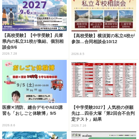
【高校受験】【中学受験】兵庫
【高校受験】横須賀の私立4校が
県内の私立31校が集結、個別相
参加…合同相談会10/12
談会9/6
2026.7.28
2026.8.5
医療✕消防、縫合デモやAED講
【中学受験2027】人気校の併願
習も「おしごと体験博」9/5
先は…四谷大塚「第2回合不合判
定テスト」結果
2026.8.6
2026.7.16