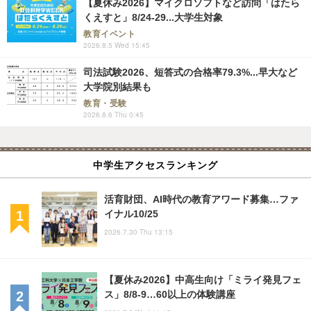
【夏休み2026】マイクロソフトなど訪問「はたら
くえすと」8/24-29...大学生対象
教育イベント
2026.8.5 Wed 15:45
司法試験2026、短答式の合格率79.3%...早大など
大学院別結果も
教育・受験
2026.8.6 Thu 0:45
中学生アクセスランキング
活育財団、AI時代の教育アワード募集…ファ
イナル10/25
2026.7.30 Thu 13:15
【夏休み2026】中高生向け「ミライ発見フェ
ス」8/8-9…60以上の体験講座