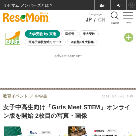
リセマム メンバーズ
Language
JP
/
CN
menu
search
大学受験 by 東進
医学部
東大受験
医専予備校徹底リサーチ
河合塾×東大特集
親子で考える大学選び
高校受験
中学受験
小学校受験
advertisement
共通テスト
夏休み
8月開催学校説明会・相談会
8月開催イベント・WS
全国公立高校 過去問
人気記事
自由研究教材（小学生向け）
自由研究教材（中学生向け）
ランキング
教育イベント
中学生
2024.10.9（水） 9:45
女子中高生向け「Girls Meet STEM」オンライ
ン版を開始 2枚目の写真・画像