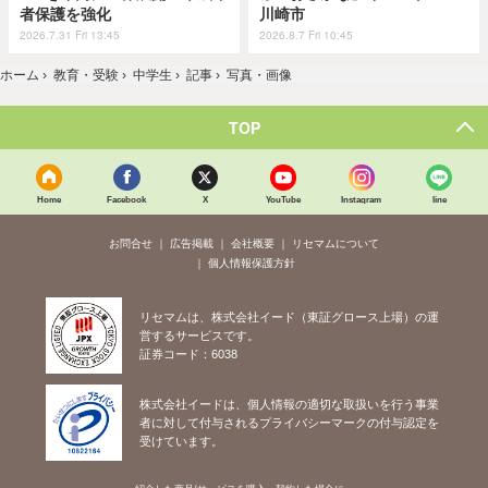
者保護を強化
川崎市
2026.7.31 Fri 13:45
2026.8.7 Fri 10:45
ホーム
›
教育・受験
›
中学生
›
記事
›
写真・画像
TOP
Home
Facebook
X
YouTube
Instagram
line
お問合せ
広告掲載
会社概要
リセマムについて
個人情報保護方針
リセマムは、株式会社イード（東証グロース上場）の運
営するサービスです。
証券コード：6038
株式会社イードは、個人情報の適切な取扱いを行う事業
者に対して付与されるプライバシーマークの付与認定を
受けています。