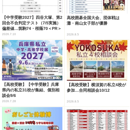
【中学受験2027】四谷大塚、第2
高校囲碁全国大会、団体戦は
回合不合判定テスト（7/5実施）
灘・南山女子部が優勝
偏差値…筑駒74・桜蔭70＜PR＞
2026.7.10
2026.8.5
【高校受験】【中学受験】兵庫
【高校受験】横須賀の私立4校が
県内の私立31校が集結、個別相
参加…合同相談会10/12
談会9/6
2026.7.28
2026.8.5