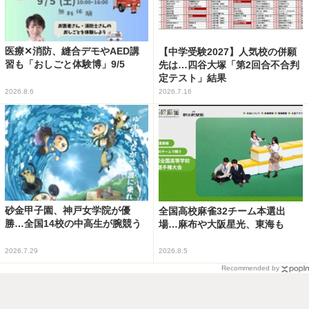
医療✕消防、縫合デモやAED講
【中学受験2027】人気校の併願
習も「おしごと体験博」9/5
先は…四谷大塚「第2回合不合判
定テスト」結果
2026.8.6
2026.7.16
砂金甲子園、神戸女学院が優
全国高校麻雀32チーム本選出
勝…全国14校の中高生が腕競う
場…麻布や大阪星光、東海も
2026.7.29
2026.8.5
Recommended by