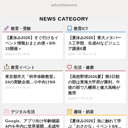
advertisement
NEWS CATEGORY
教育・受験
教育ICT
【夏休み2026】すぐ行けるイ
【夏休み2026】東大メタバー
ベント情報おまとめ便＜8/9-
ス工学部、生成AIなどジュニ
15開催＞
ア講座6選
2026.8.7 Fri 19:45
2026.7.30 Thu 11:15
教育イベント
生活・健康
東京都市大「科学体験教室」
【高校野球2026夏】第3日朝
24の実験企画…小中向け9/6
の部は東海大甲府が勝利、午
後の部で八幡商と健大高崎が
2026.8.7 Fri 18:15
激突
2026.8.7 Fri 12:45
デジタル生活
趣味・娯楽
Google、アプリ向け年齢確認
【夏休み2026】魚に触れて学
APIを年内に世界展開…未成年
ぶ「おさかな」イベント8/8…