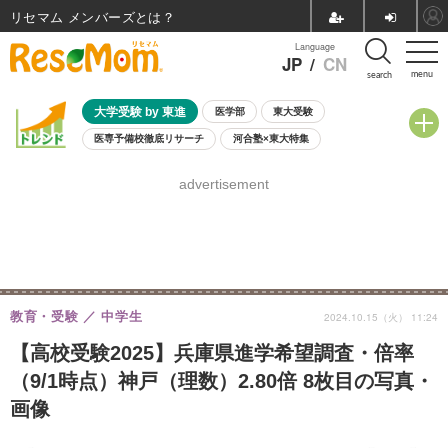
リセマム メンバーズ
Language
JP
/
CN
menu
search
大学受験 by 東進
医学部
東大受験
医専予備校徹底リサーチ
河合塾×東大特集
親子で考える大学選び
高校受験
中学受験
小学校受験
advertisement
共通テスト
夏休み
8月開催学校説明会・相談会
8月開催イベント・WS
全国公立高校 過去問
人気記事
自由研究教材（小学生向け）
自由研究教材（中学生向け）
ランキング
教育・受験
中学生
2024.10.15（火） 11:24
【高校受験2025】兵庫県進学希望調査・倍率
（9/1時点）神戸（理数）2.80倍 8枚目の写真・
画像