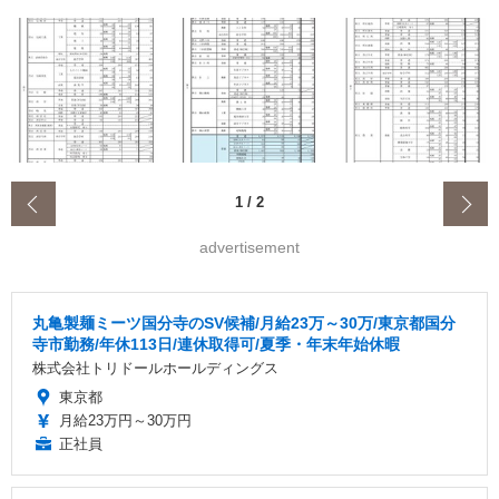
‹
1
/
2
advertisement
丸亀製麺ミーツ国分寺のSV候補/月給23万～30万/東京都国分
寺市勤務/年休113日/連休取得可/夏季・年末年始休暇
株式会社トリドールホールディングス
東京都
月給23万円～30万円
正社員