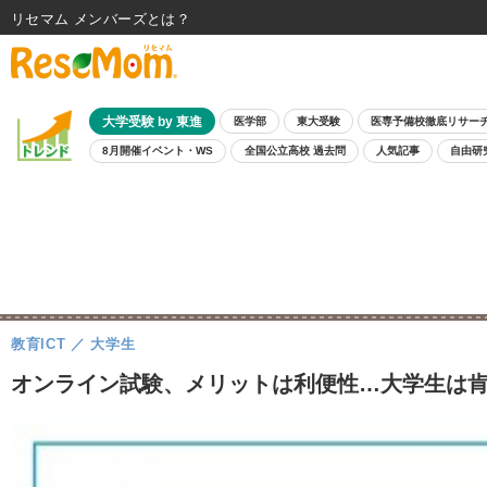
リセマム メンバーズ
大学受験 by 東進
医学部
東大受験
医専予備校徹底リサー
8月開催イベント・WS
全国公立高校 過去問
人気記事
自由研
教育ICT
大学生
オンライン試験、メリットは利便性…大学生は肯