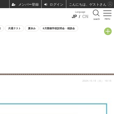
ログイン
こんにちは、ゲストさん
Language
JP
/
CN
menu
search
験
共通テスト
夏休み
8月開催学校説明会・相談会
2024.10.15（火） 19:15