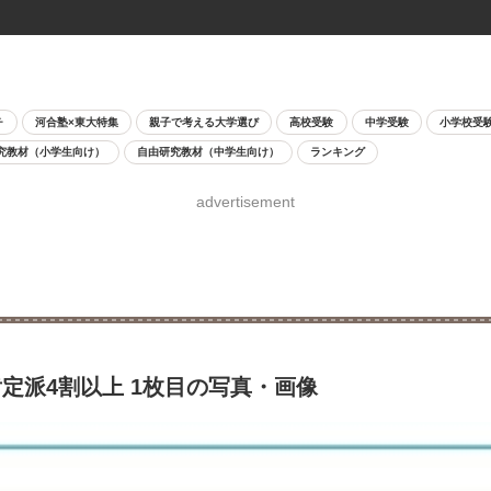
チ
河合塾×東大特集
親子で考える大学選び
高校受験
中学受験
小学校受
究教材（小学生向け）
自由研究教材（中学生向け）
ランキング
advertisement
定派4割以上 1枚目の写真・画像