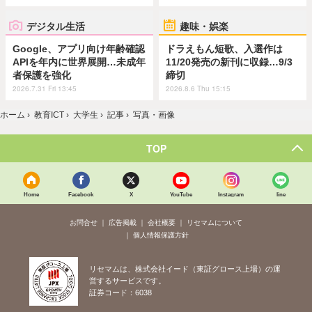
デジタル生活
趣味・娯楽
Google、アプリ向け年齢確認
ドラえもん短歌、入選作は
APIを年内に世界展開…未成年
11/20発売の新刊に収録…9/3
者保護を強化
締切
2026.7.31 Fri 13:45
2026.8.6 Thu 15:15
ホーム
›
教育ICT
›
大学生
›
記事
›
写真・画像
TOP
Home
Facebook
X
YouTube
Instagram
line
お問合せ
広告掲載
会社概要
リセマムについて
個人情報保護方針
リセマムは、株式会社イード（東証グロース上場）の運
営するサービスです。
証券コード：6038