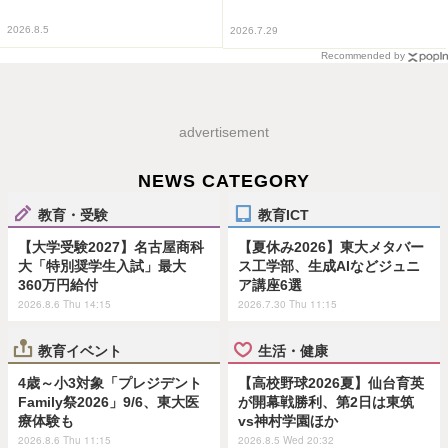
2026.8.5
2026.7.29
Recommended by
advertisement
NEWS CATEGORY
教育・受験
教育ICT
【大学受験2027】名古屋商科
【夏休み2026】東大メタバー
大「特別奨学生入試」最大
ス工学部、生成AIなどジュニ
360万円給付
ア講座6選
2026.8.6 Thu 14:15
2026.7.30 Thu 11:15
教育イベント
生活・健康
4歳～小3対象「プレジデント
【高校野球2026夏】仙台育英
Family祭2026」9/6、東大医
が開幕戦勝利、第2日は東筑
療体験も
vs神村学園ほか
2026.8.6 Thu 11:15
2026.8.5 Wed 20:32