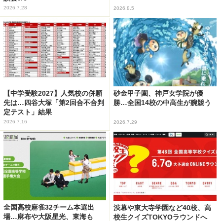
2026.7.28
2026.8.5
【中学受験2027】人気校の併願
砂金甲子園、神戸女学院が優
先は…四谷大塚「第2回合不合判
勝…全国14校の中高生が腕競う
定テスト」結果
2026.7.16
2026.7.29
全国高校麻雀32チーム本選出
渋幕や東大寺学園など40校、高
場…麻布や大阪星光、東海も
校生クイズTOKYOラウンドへ