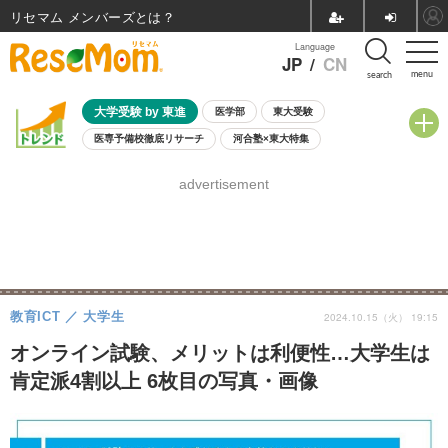
リセマム メンバーズ
Language
JP
/
CN
menu
search
大学受験 by 東進
医学部
東大受験
医専予備校徹底リサーチ
河合塾×東大特集
親子で考える大学選び
高校受験
中学受験
小学校受験
advertisement
共通テスト
夏休み
8月開催学校説明会・相談会
8月開催イベント・WS
全国公立高校 過去問
人気記事
自由研究教材（小学生向け）
自由研究教材（中学生向け）
ランキング
教育ICT
大学生
2024.10.15（火） 19:15
オンライン試験、メリットは利便性…大学生は
肯定派4割以上 6枚目の写真・画像