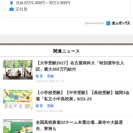
月給20万5,400円～30万3,900円
正社員
Sponsored by
関連ニュース
【大学受験2027】名古屋商科大「特別奨学生入
試」最大360万円給付
教育・受験
2026.8.5 Wed 20:15
【小学校受験】【中学受験】【高校受験】福岡3会
場「私立小中高校展」8/22-23
教育・受験
2026.8.4 Tue 23:45
全国高校麻雀32チーム本選出場...麻布や大阪星
光、東海も