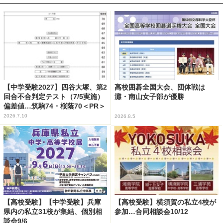
【中学受験2027】四谷大塚、第2
高校囲碁全国大会、団体戦は
回合不合判定テスト（7/5実施）
灘・南山女子部が優勝
偏差値…筑駒74・桜蔭70＜PR＞
2026.7.10
2026.8.5
【高校受験】【中学受験】兵庫
【高校受験】横須賀の私立4校が
県内の私立31校が集結、個別相
参加…合同相談会10/12
談会9/6