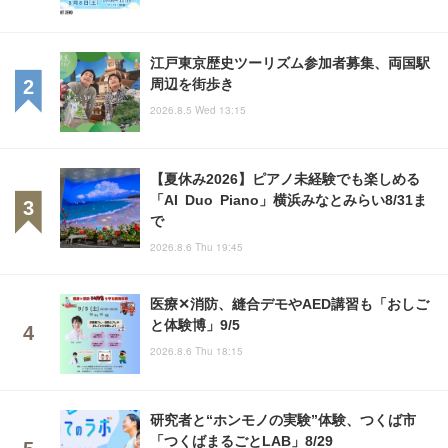
江戸東京歴史ツーリズム参加者募集、両国駅
周辺を街歩き
2026.8.5 Wed 13:15
【夏休み2026】ピアノ未経験でも楽しめる
「AI Duo Piano」横浜みなとみらい8/31ま
で
2026.8.6 Thu 19:45
医療✕消防、縫合デモやAED講習も「おしご
と体験博」9/5
2026.8.6 Thu 18:15
研究者と“ホンモノの実験”体験、つくば市
「つくばまるごとLAB」8/29