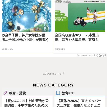
砂金甲子園、神戸女学院が優
全国高校麻雀32チーム本選出
勝…全国14校の中高生が腕競う
場…麻布や大阪星光、東海も
2026.7.29
2026.8.5
Recommended by
advertisement
NEWS CATEGORY
教育・受験
教育ICT
【夏休み2026】村山斉氏が公
【夏休み2026】東大メタバー
開講義、小中学生のための大
ス工学部、生成AIなどジュニ