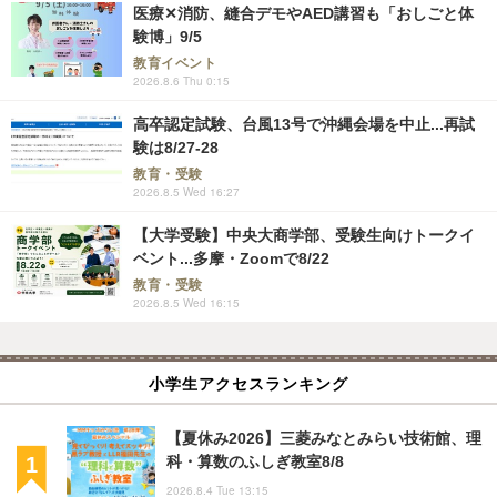
医療✕消防、縫合デモやAED講習も「おしごと体
験博」9/5
教育イベント
2026.8.6 Thu 0:15
高卒認定試験、台風13号で沖縄会場を中止...再試
験は8/27-28
教育・受験
2026.8.5 Wed 16:27
【大学受験】中央大商学部、受験生向けトークイ
ベント...多摩・Zoomで8/22
教育・受験
2026.8.5 Wed 16:15
小学生アクセスランキング
【夏休み2026】三菱みなとみらい技術館、理
科・算数のふしぎ教室8/8
2026.8.4 Tue 13:15