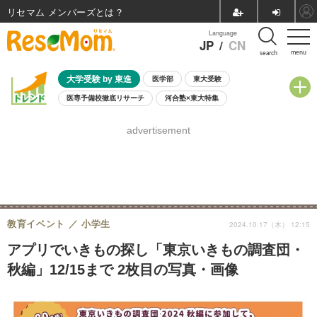
リセマム メンバーズ
Language
JP
/
CN
menu
search
大学受験 by 東進
医学部
東大受験
医専予備校徹底リサーチ
河合塾×東大特集
親子で考える大学選び
高校受験
中学受験
小学校受験
advertisement
共通テスト
夏休み
8月開催学校説明会・相談会
8月開催イベント・WS
全国公立高校 過去問
人気記事
自由研究教材（小学生向け）
自由研究教材（中学生向け）
ランキング
教育イベント
小学生
2024.10.17（木） 12:15
アプリでいきもの探し「東京いきもの調査団・
秋編」12/15まで 2枚目の写真・画像