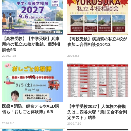
【高校受験】【中学受験】兵庫
【高校受験】横須賀の私立4校が
県内の私立31校が集結、個別相
参加…合同相談会10/12
談会9/6
2026.7.28
2026.8.5
医療✕消防、縫合デモやAED講
【中学受験2027】人気校の併願
習も「おしごと体験博」9/5
先は…四谷大塚「第2回合不合判
定テスト」結果
2026.8.6
2026.7.16