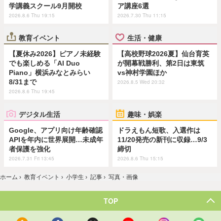
学講義スクール9月開校
ア講座6選
2026.8.6 Thu 19:15
2026.7.30 Thu 11:15
教育イベント
生活・健康
【夏休み2026】ピアノ未経験
【高校野球2026夏】仙台育英
でも楽しめる「AI Duo
が開幕戦勝利、第2日は東筑
Piano」横浜みなとみらい
vs神村学園ほか
8/31まで
2026.8.5 Wed 20:32
2026.8.6 Thu 19:45
デジタル生活
趣味・娯楽
Google、アプリ向け年齢確認
ドラえもん短歌、入選作は
APIを年内に世界展開…未成年
11/20発売の新刊に収録…9/3
者保護を強化
締切
2026.7.31 Fri 13:45
2026.8.6 Thu 15:15
ホーム
›
教育イベント
›
小学生
›
記事
›
写真・画像
TOP