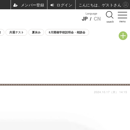
ログイン
こんにちは、ゲストさん
Language
JP
/
CN
menu
search
験
共通テスト
夏休み
8月開催学校説明会・相談会
2024.10.17（木） 14:15