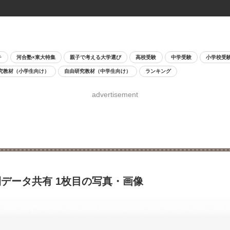
チ
河合塾×東大特集
親子で考える大学選び
高校受験
中学受験
小学校受
究教材（小学生向け）
自由研究教材（中学生向け）
ランキング
advertisement
データ共有 1枚目の写真・画像