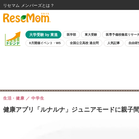
リセマム メンバーズ
大学受験 by 東進
医学部
東大受験
医専予備校徹底リサー
8月開催イベント・WS
全国公立高校 過去問
人気記事
自由研
生活・健康
中学生
健康アプリ「ルナルナ」ジュニアモードに親子間