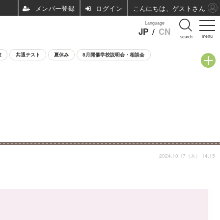
ログイン
こんにちは、ゲストさん
Language
JP
/
CN
menu
search
験
共通テスト
夏休み
8月開催学校説明会・相談会
2024.10.17（木） 14:15