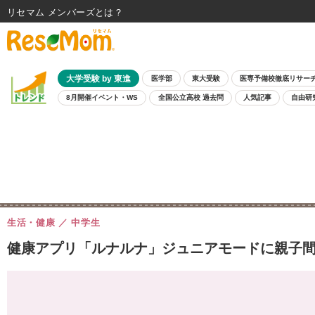
リセマム メンバーズ
大学受験 by 東進
医学部
東大受験
医専予備校徹底リサー
8月開催イベント・WS
全国公立高校 過去問
人気記事
自由研
生活・健康
中学生
健康アプリ「ルナルナ」ジュニアモードに親子間