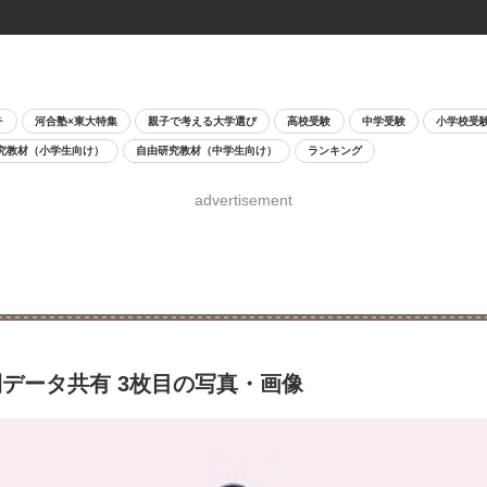
チ
河合塾×東大特集
親子で考える大学選び
高校受験
中学受験
小学校受
究教材（小学生向け）
自由研究教材（中学生向け）
ランキング
advertisement
データ共有 3枚目の写真・画像