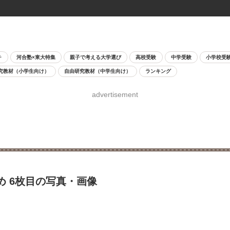
チ
河合塾×東大特集
親子で考える大学選び
高校受験
中学受験
小学校受
究教材（小学生向け）
自由研究教材（中学生向け）
ランキング
advertisement
め 6枚目の写真・画像