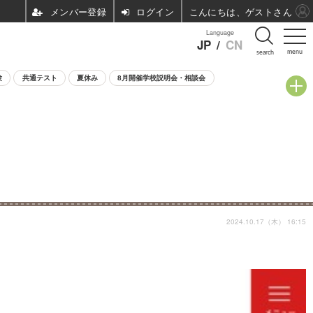
ログイン
こんにちは、ゲストさん
Language
JP
/
CN
menu
search
験
共通テスト
夏休み
8月開催学校説明会・相談会
2024.10.17（木） 16:15