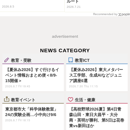
ルート
2026.8.5
2026.7.21
Recommended by
advertisement
NEWS CATEGORY
教育・受験
教育ICT
【夏休み2026】すぐ行けるイ
【夏休み2026】東大メタバー
ベント情報おまとめ便＜8/9-
ス工学部、生成AIなどジュニ
15開催＞
ア講座6選
2026.8.7 Fri 19:45
2026.7.30 Thu 11:15
教育イベント
生活・健康
東京都市大「科学体験教室」
【高校野球2026夏】第4日青
24の実験企画…小中向け9/6
森山田・東日大昌平・大分
商・英明が勝利、第5日は花巻
2026.8.7 Fri 18:15
東vs新田ほか