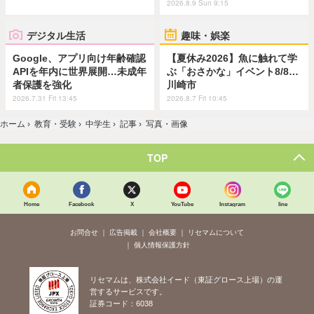
2026.8.9 Sun 9:15
デジタル生活
趣味・娯楽
Google、アプリ向け年齢確認
【夏休み2026】魚に触れて学
APIを年内に世界展開…未成年
ぶ「おさかな」イベント8/8…
者保護を強化
川崎市
2026.7.31 Fri 13:45
2026.8.7 Fri 10:45
ホーム
›
教育・受験
›
中学生
›
記事
›
写真・画像
TOP
Home
Facebook
X
YouTube
Instagram
line
お問合せ
広告掲載
会社概要
リセマムについて
個人情報保護方針
リセマムは、株式会社イード（東証グロース上場）の運
営するサービスです。
証券コード：6038