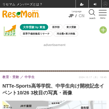
リセマム メンバーズ
Language
JP
/
CN
menu
search
大学受験 by 東進
医学部
東大受験
医専予備校徹底リサーチ
河合塾×東大特集
親子で考える大学選び
高校受験
中学受験
小学校受験
advertisement
共通テスト
夏休み
8月開催学校説明会・相談会
8月開催イベント・WS
全国公立高校 過去問
人気記事
自由研究教材（小学生向け）
自由研究教材（中学生向け）
ランキング
教育・受験
中学生
2024.10.17（木） 18:45
NTTe-Sports高等学院、中学生向け開校記念イ
ベント10/26 3枚目の写真・画像