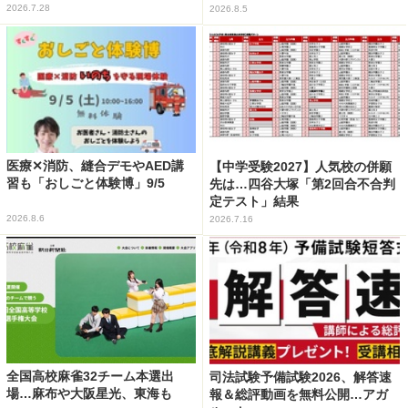
2026.7.28
2026.8.5
医療✕消防、縫合デモやAED講
【中学受験2027】人気校の併願
習も「おしごと体験博」9/5
先は…四谷大塚「第2回合不合判
定テスト」結果
2026.8.6
2026.7.16
全国高校麻雀32チーム本選出
司法試験予備試験2026、解答速
場…麻布や大阪星光、東海も
報＆総評動画を無料公開…アガ