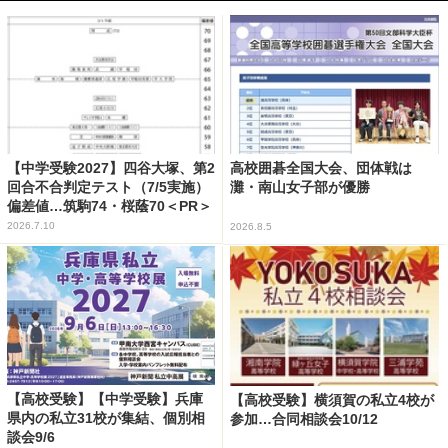
【中学受験2027】四谷大塚、第2
高校囲碁全国大会、団体戦は
回合不合判定テスト（7/5実施）
灘・南山女子部が優勝
偏差値…筑駒74・桜蔭70＜PR＞
2026.7.10
2026.8.5
【高校受験】【中学受験】兵庫
【高校受験】横須賀の私立4校が
県内の私立31校が集結、個別相
参加…合同相談会10/12
談会9/6