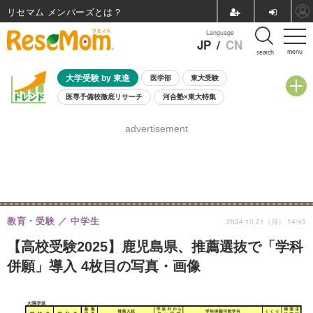
リセマム メンバーズ
Language
JP
/
CN
menu
search
大学受験 by 東進
医学部
東大受験
医専予備校徹底リサーチ
河合塾×東大特集
親子で考える大学選び
高校受験
中学受験
小学校受験
advertisement
共通テスト
夏休み
8月開催学校説明会・相談会
8月開催イベント・WS
全国公立高校 過去問
人気記事
自由研究教材（小学生向け）
自由研究教材（中学生向け）
ランキング
教育・受験
中学生
2024.10.21（月） 14:45
【高校受験2025】鹿児島県、推薦選抜で「学科
併願」導入 4枚目の写真・画像