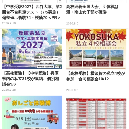
【中学受験2027】四谷大塚、第2
高校囲碁全国大会、団体戦は
回合不合判定テスト（7/5実施）
灘・南山女子部が優勝
偏差値…筑駒74・桜蔭70＜PR＞
2026.7.10
2026.8.5
【高校受験】【中学受験】兵庫
【高校受験】横須賀の私立4校が
県内の私立31校が集結、個別相
参加…合同相談会10/12
談会9/6
2026.7.28
2026.8.5