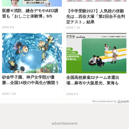
医療✕消防、縫合デモやAED講
【中学受験2027】人気校の併願
習も「おしごと体験博」9/5
先は…四谷大塚「第2回合不合判
定テスト」結果
2026.8.6
2026.7.16
砂金甲子園、神戸女学院が優
全国高校麻雀32チーム本選出
勝…全国14校の中高生が腕競う
場…麻布や大阪星光、東海も
2026.7.29
2026.8.5
Recommended by
advertisement