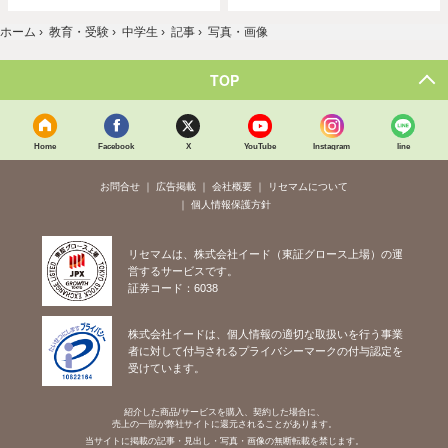
ホーム
›
教育・受験
›
中学生
›
記事
›
写真・画像
TOP
Home
Facebook
X
YouTube
Instagram
line
お問合せ
広告掲載
会社概要
リセマムについて
個人情報保護方針
リセマムは、株式会社イード（東証グロース上場）の運
営するサービスです。
証券コード：6038
株式会社イードは、個人情報の適切な取扱いを行う事業
者に対して付与されるプライバシーマークの付与認定を
受けています。
紹介した商品/サービスを購入、契約した場合に、
売上の一部が弊社サイトに還元されることがあります。
当サイトに掲載の記事・見出し・写真・画像の無断転載を禁じます。