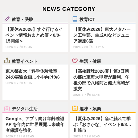
NEWS CATEGORY
教育・受験
教育ICT
【夏休み2026】すぐ行けるイ
【夏休み2026】東大メタバー
ベント情報おまとめ便＜8/9-
ス工学部、生成AIなどジュニ
15開催＞
ア講座6選
2026.8.7 Fri 19:45
2026.7.30 Thu 11:15
教育イベント
生活・健康
東京都市大「科学体験教室」
【高校野球2026夏】第3日朝
24の実験企画…小中向け9/6
の部は東海大甲府が勝利、午
後の部で八幡商と健大高崎が
2026.8.7 Fri 18:15
激突
2026.8.7 Fri 12:45
デジタル生活
趣味・娯楽
Google、アプリ向け年齢確認
【夏休み2026】魚に触れて学
APIを年内に世界展開…未成年
ぶ「おさかな」イベント8/8…
者保護を強化
川崎市
2026.7.31 Fri 13:45
2026.8.7 Fri 10:45