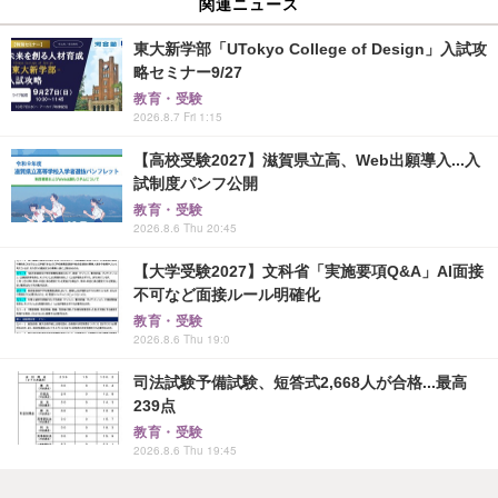
関連ニュース
東大新学部「UTokyo College of Design」入試攻
略セミナー9/27
教育・受験
2026.8.7 Fri 1:15
【高校受験2027】滋賀県立高、Web出願導入...入
試制度パンフ公開
教育・受験
2026.8.6 Thu 20:45
【大学受験2027】文科省「実施要項Q&A」AI面接
不可など面接ルール明確化
教育・受験
2026.8.6 Thu 19:0
司法試験予備試験、短答式2,668人が合格...最高
239点
教育・受験
2026.8.6 Thu 19:45