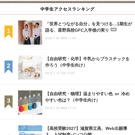
中学生アクセスランキング
「世界とつながる自分」を見つける…1期生が
語る、星野高校GFC入学後の実り
PR
2026.7.22 Wed 11:45
【自由研究・化学】牛乳からプラスチックを
作ろう（中学生向け）
2018.7.10 Tue 15:00
【自由研究・物理】温まりやすい色 or 冷め
やすい色は？（中学生向け）
2018.7.25 Wed 17:15
【高校受験2027】滋賀県立高、Web出願導
入…入試制度パンフ公開