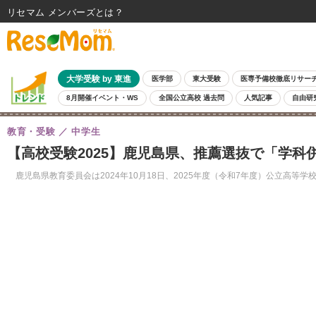
リセマム メンバーズ
大学受験 by 東進
医学部
東大受験
医専予備校徹底リサー
8月開催イベント・WS
全国公立高校 過去問
人気記事
自由研
教育・受験
中学生
【高校受験2025】鹿児島県、推薦選抜で「学科
鹿児島県教育委員会は2024年10月18日、2025年度（令和7年度）公立高