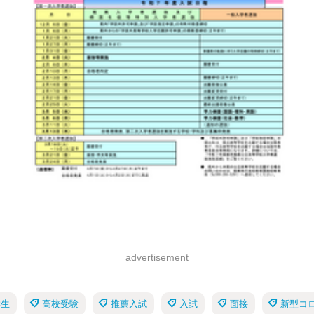
advertisement
学生
高校受験
推薦入試
入試
面接
新型コ