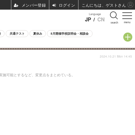
ログイン
こんにちは、ゲストさん
Language
JP
/
CN
menu
search
験
共通テスト
夏休み
8月開催学校説明会・相談会
2024.10.21 Mon 14:45
を実施可能とするなど、変更点をまとめている。