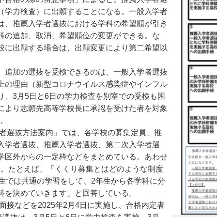
（学力検査）に出願することになる。一般入学者
は、推薦入学者選抜における学科の希望順が引き
科の追加、取消、希望順位の変更ができる。な
校に出願する場合は、出願変更により第二希望以
。追加の選抜を受検できるのは、一般入学者選抜
上の理由（新型コロナウイルス感染症やインフル
、3月5日と6日の学力検査を別室での受検も困
により志願先高等学校長に承認を受けた者を対象
る。
学者選抜方法案内」では、各学校の募集定員、推
入学者選抜、推薦入学者選抜、第二次入学者選
学区外からの一定枠などをまとめている。あわせ
る。たとえば、「くくり募集とはどのような制度
生では共通の学習をして、2年生から各学科に分
科を決めていきます」と回答している。
接などを2025年2月4日に実施し、合格内定者