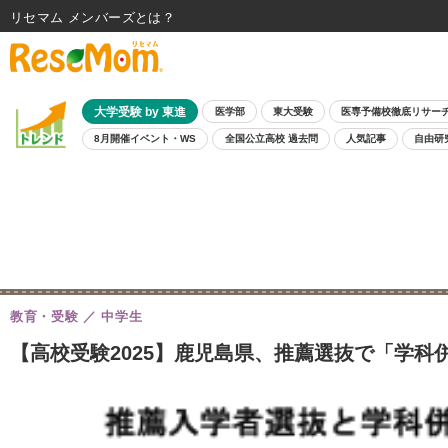
リセマム メンバーズ
大学受験 by 東進
医学部
東大受験
医専予備校徹底リサー
8月開催イベント・WS
全国公立高校 過去問
人気記事
自由研
教育・受験
中学生
【高校受験2025】鹿児島県、推薦選抜で「学科