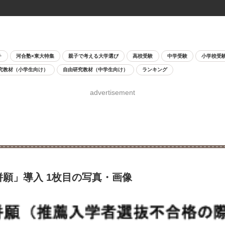
チ
河合塾×東大特集
親子で考える大学選び
高校受験
中学受験
小学校受
究教材（小学生向け）
自由研究教材（中学生向け）
ランキング
advertisement
併願」導入 1枚目の写真・画像