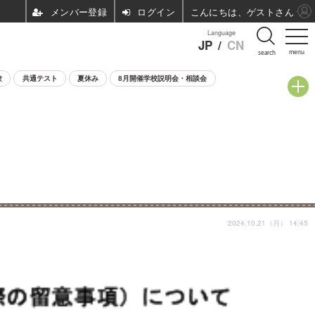
ログイン
こんにちは、ゲストさん
Language
JP
/
CN
menu
search
験
共通テスト
夏休み
8月開催学校説明会・相談会
2024.10.21（月） 14:45