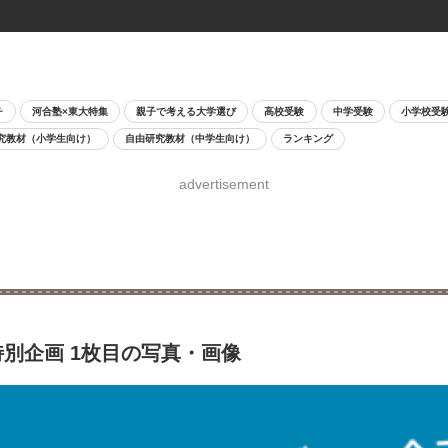
チ
河合塾×東大特集
親子で考える大学選び
高校受験
中学受験
小学校受
究教材（小学生向け）
自由研究教材（中学生向け）
ランキング
advertisement
別企画 1枚目の写真・画像