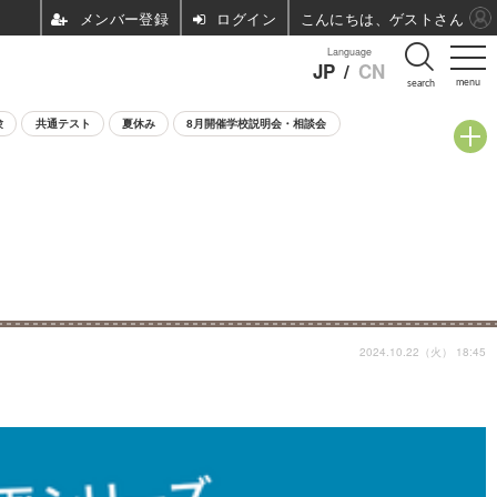
ログイン
こんにちは、ゲストさん
Language
JP
/
CN
menu
search
験
共通テスト
夏休み
8月開催学校説明会・相談会
2024.10.22（火） 18:45