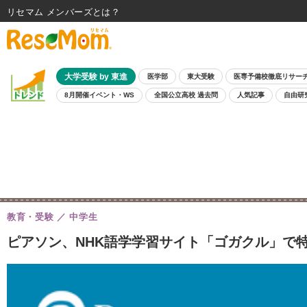
リセマム メンバーズ
大学受験 by 東進
医学部
東大受験
医専予備校徹底リサー
8月開催イベント・WS
全国公立高校 過去問
人気記事
自由研
教育・受験
中学生
ピアソン、NHK語学学習サイト「ゴガクル」で特