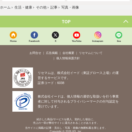
ホーム
›
生活・健康
›
その他
›
記事
›
写真・画像
TOP
Home
Facebook
X
YouTube
Instagram
line
お問合せ
広告掲載
会社概要
リセマムについて
個人情報保護方針
リセマムは、株式会社イード（東証グロース上場）の運
営するサービスです。
証券コード：6038
株式会社イードは、個人情報の適切な取扱いを行う事業
者に対して付与されるプライバシーマークの付与認定を
受けています。
紹介した商品/サービスを購入、契約した場合に、
売上の一部が弊社サイトに還元されることがあります。
当サイトに掲載の記事・見出し・写真・画像の無断転載を禁じます。
Copyright © 2026 IID, Inc.