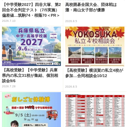
【中学受験2027】四谷大塚、第2
高校囲碁全国大会、団体戦は
回合不合判定テスト（7/5実施）
灘・南山女子部が優勝
偏差値…筑駒74・桜蔭70＜PR＞
2026.7.10
2026.8.5
【高校受験】【中学受験】兵庫
【高校受験】横須賀の私立4校が
県内の私立31校が集結、個別相
参加…合同相談会10/12
談会9/6
2026.7.28
2026.8.5