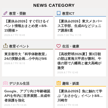
NEWS CATEGORY
教育・受験
教育ICT
【夏休み2026】すぐ行けるイ
【夏休み2026】東大メタバー
ベント情報おまとめ便＜8/9-
ス工学部、生成AIなどジュニ
15開催＞
ア講座6選
2026.8.7 Fri 19:45
2026.7.30 Thu 11:15
教育イベント
生活・健康
東京都市大「科学体験教室」
【高校野球2026夏】第3日朝
24の実験企画…小中向け9/6
の部は東海大甲府が勝利、午
後の部で八幡商と健大高崎が
2026.8.7 Fri 18:15
激突
2026.8.7 Fri 12:45
デジタル生活
趣味・娯楽
Google、アプリ向け年齢確認
【夏休み2026】魚に触れて学
APIを年内に世界展開…未成年
ぶ「おさかな」イベント8/8…
者保護を強化
川崎市
2026.7.31 Fri 13:45
2026.8.7 Fri 10:45