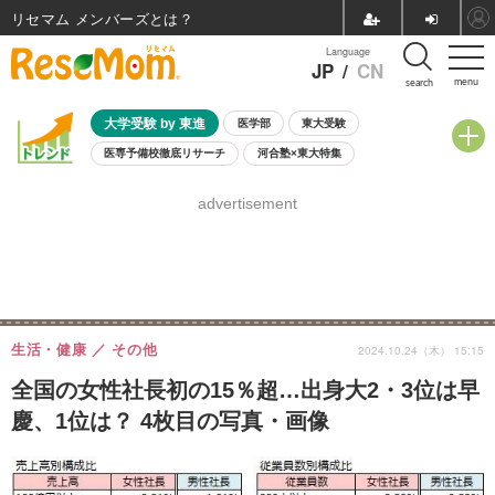
リセマム メンバーズ
Language
JP
/
CN
menu
search
大学受験 by 東進
医学部
東大受験
医専予備校徹底リサーチ
河合塾×東大特集
親子で考える大学選び
高校受験
中学受験
小学校受験
advertisement
共通テスト
夏休み
8月開催学校説明会・相談会
8月開催イベント・WS
全国公立高校 過去問
人気記事
自由研究教材（小学生向け）
自由研究教材（中学生向け）
ランキング
生活・健康
その他
2024.10.24（木） 15:15
全国の女性社長初の15％超…出身大2・3位は早
慶、1位は？ 4枚目の写真・画像