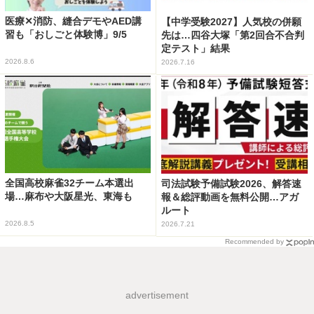
医療✕消防、縫合デモやAED講
【中学受験2027】人気校の併願
習も「おしごと体験博」9/5
先は…四谷大塚「第2回合不合判
定テスト」結果
2026.8.6
2026.7.16
全国高校麻雀32チーム本選出
司法試験予備試験2026、解答速
場…麻布や大阪星光、東海も
報＆総評動画を無料公開…アガ
ルート
2026.8.5
2026.7.21
Recommended by
advertisement