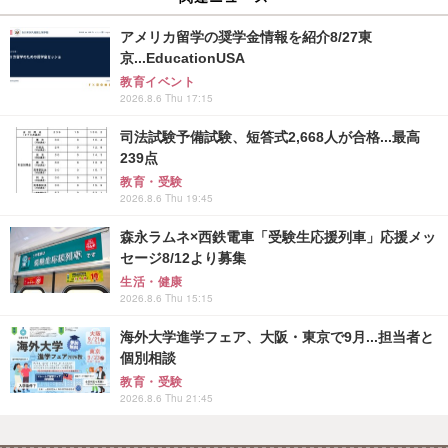
アメリカ留学の奨学金情報を紹介8/27東
京...EducationUSA
教育イベント
2026.8.6 Thu 17:15
司法試験予備試験、短答式2,668人が合格...最高
239点
教育・受験
2026.8.6 Thu 19:45
森永ラムネ×西鉄電車「受験生応援列車」応援メッ
セージ8/12より募集
生活・健康
2026.8.6 Thu 15:15
海外大学進学フェア、大阪・東京で9月...担当者と
個別相談
教育・受験
2026.8.6 Thu 21:45