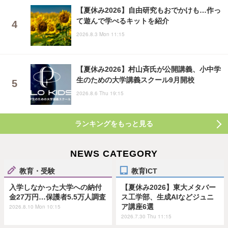
【夏休み2026】自由研究もおでかけも…作っ
て遊んで学べるキットを紹介
2026.8.3 Mon 11:15
【夏休み2026】村山斉氏が公開講義、小中学
生のための大学講義スクール9月開校
2026.8.6 Thu 19:15
ランキングをもっと見る
NEWS CATEGORY
教育・受験
教育ICT
入学しなかった大学への納付
【夏休み2026】東大メタバー
金27万円…保護者5.5万人調査
ス工学部、生成AIなどジュニ
ア講座6選
2026.8.10 Mon 10:15
2026.7.30 Thu 11:15