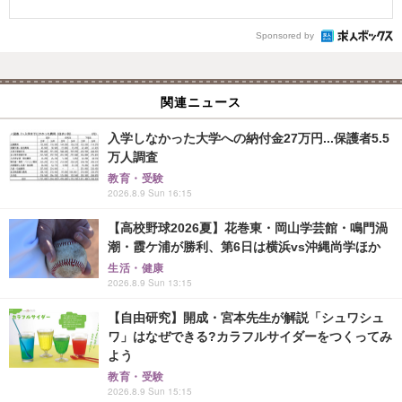
Sponsored by
関連ニュース
入学しなかった大学への納付金27万円...保護者5.5
万人調査
教育・受験
2026.8.9 Sun 16:15
【高校野球2026夏】花巻東・岡山学芸館・鳴門渦
潮・霞ケ浦が勝利、第6日は横浜vs沖縄尚学ほか
生活・健康
2026.8.9 Sun 13:15
【自由研究】開成・宮本先生が解説「シュワシュ
ワ」はなぜできる?カラフルサイダーをつくってみ
よう
教育・受験
2026.8.9 Sun 15:15