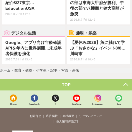
紹介8/27東京…
の部は東海大甲府が勝利、午
EducationUSA
後の部で八幡商と健大高崎が
激突
2026.8.7 Fri 11:15
2026.8.7 Fri 12:45
デジタル生活
趣味・娯楽
Google、アプリ向け年齢確認
【夏休み2026】魚に触れて学
APIを年内に世界展開…未成年
ぶ「おさかな」イベント8/8…
者保護を強化
川崎市
2026.7.31 Fri 13:45
2026.8.7 Fri 10:45
ホーム
›
教育・受験
›
小学生
›
記事
›
写真・画像
TOP
Home
Facebook
X
YouTube
Instagram
line
お問合せ
広告掲載
会社概要
リセマムについて
個人情報保護方針