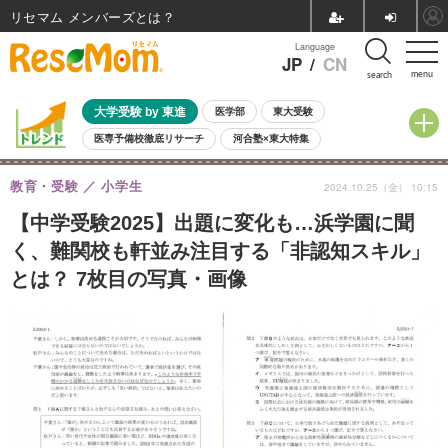
リセマム メンバーズ
Language
JP
/
CN
menu
search
大学受験 by 東進
医学部
東大受験
医専予備校徹底リサーチ
河合塾×東大特集
親子で考える大学選び
高校受験
中学受験
小学校受験
教育・受験
小学生
2024.10.25（金） 10:15
共通テスト
夏休み
8月開催学校説明会・相談会
8月開催イベント・WS
全国公立高校 過去問
人気記事
【中学受験2025】出題に変化も…浜学園に聞
自由研究教材（小学生向け）
自由研究教材（中学生向け）
ランキング
く、難関校も軒並み注目する「非認知スキル」
とは？ 7枚目の写真・画像