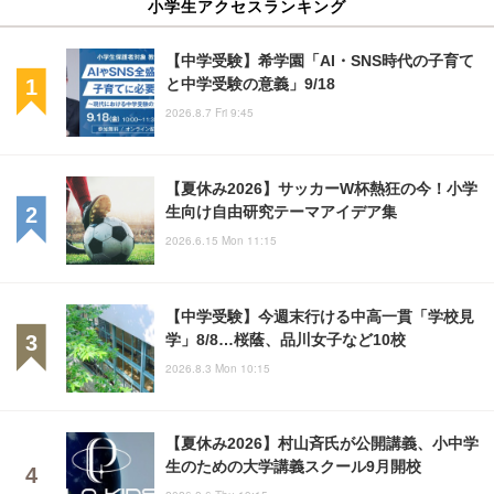
小学生アクセスランキング
【中学受験】希学園「AI・SNS時代の子育て
と中学受験の意義」9/18
2026.8.7 Fri 9:45
【夏休み2026】サッカーW杯熱狂の今！小学
生向け自由研究テーマアイデア集
2026.6.15 Mon 11:15
【中学受験】今週末行ける中高一貫「学校見
学」8/8…桜蔭、品川女子など10校
2026.8.3 Mon 10:15
【夏休み2026】村山斉氏が公開講義、小中学
生のための大学講義スクール9月開校