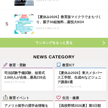
2026.8.6 Thu 19:15
【夏休み2026】教育版マイクラでまちづく
り、親子30組無料…嘉悦大8/24
2026.8.5 Wed 19:15
ランキングをもっと見る
NEWS CATEGORY
教育・受験
教育ICT
司法試験予備試験、短答式
【夏休み2026】東大メタバー
2,668人が合格…最高239点
ス工学部、生成AIなどジュニ
ア講座6選
2026.8.7 Fri 13:45
2026.7.30 Thu 11:15
教育イベント
生活・健康
アメリカ留学の奨学金情報を
【高校野球2026夏】第3日朝