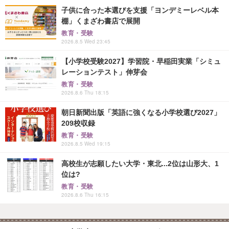
子供に合った本選びを支援「ヨンデミーレベル本
棚」くまざわ書店で展開
教育・受験
2026.8.5 Wed 23:45
【小学校受験2027】学習院・早稲田実業「シミュ
レーションテスト」伸芽会
教育・受験
2026.8.6 Thu 18:15
朝日新聞出版「英語に強くなる小学校選び2027」
209校収録
教育・受験
2026.8.5 Wed 19:15
高校生が志願したい大学・東北...2位は山形大、1
位は?
教育・受験
2026.8.6 Thu 16:15