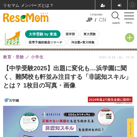
リセマム メンバーズ
Language
JP
/
CN
menu
search
大学受験 by 東進
医学部
東大受験
医専予備校徹底リサーチ
河合塾×東大特集
親子で考える大学選び
高校受験
中学受験
小学校受験
教育・受験
小学生
2024.10.25（金） 10:15
共通テスト
夏休み
8月開催学校説明会・相談会
8月開催イベント・WS
全国公立高校 過去問
人気記事
【中学受験2025】出題に変化も…浜学園に聞
自由研究教材（小学生向け）
自由研究教材（中学生向け）
ランキング
く、難関校も軒並み注目する「非認知スキル」
とは？ 1枚目の写真・画像