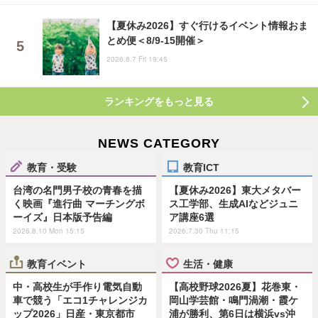
【夏休み2026】すぐ行けるイベント情報おま
とめ便＜8/9-15開催＞
2026.8.7 Fri 19:45
ランキングをもっと見る
NEWS CATEGORY
教育・受験
教育ICT
台湾の名門男子校の青春を描
【夏休み2026】東大メタバー
く映画『進行曲 マーチングボ
ス工学部、生成AIなどジュニ
ーイズ』日本版予告編
ア講座6選
2026.8.10 Mon 15:15
2026.7.30 Thu 11:15
教育イベント
生活・健康
中・高校生が手作り電気自動
【高校野球2026夏】花巻東・
車で競う「エコ1チャレンジカ
岡山学芸館・鳴門渦潮・霞ケ
ップ2026」日産・東京都市
浦が勝利、第6日は横浜vs沖