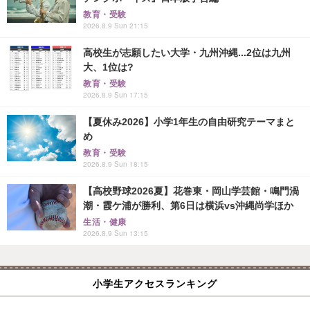
教育・受験
2026.8.9 Sun 21:15
高校生が志願したい大学・九州沖縄...2位は九州
大、1位は?
教育・受験
2026.8.9 Sun 17:15
【夏休み2026】小学1年生の自由研究テーマまと
め
教育・受験
2026.8.9 Sun 18:15
【高校野球2026夏】花巻東・岡山学芸館・鳴門渦
潮・霞ケ浦が勝利、第6日は横浜vs沖縄尚学ほか
生活・健康
2026.8.9 Sun 13:15
小学生アクセスランキング