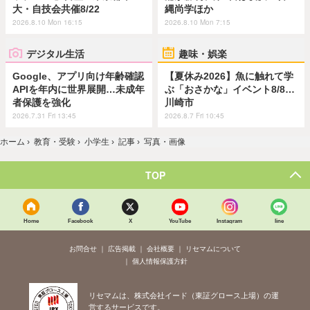
大・自技会共催8/22
縄尚学ほか
2026.8.10 Mon 16:15
2026.8.10 Mon 7:15
デジタル生活
趣味・娯楽
Google、アプリ向け年齢確認
【夏休み2026】魚に触れて学
APIを年内に世界展開…未成年
ぶ「おさかな」イベント8/8…
者保護を強化
川崎市
2026.7.31 Fri 13:45
2026.8.7 Fri 10:45
ホーム
›
教育・受験
›
小学生
›
記事
›
写真・画像
TOP
Home
Facebook
X
YouTube
Instagram
line
お問合せ
広告掲載
会社概要
リセマムについて
個人情報保護方針
リセマムは、株式会社イード（東証グロース上場）の運
営するサービスです。