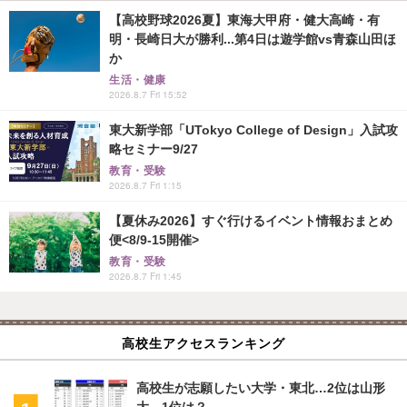
【高校野球2026夏】東海大甲府・健大高崎・有
明・長崎日大が勝利...第4日は遊学館vs青森山田ほ
か
生活・健康
2026.8.7 Fri 15:52
東大新学部「UTokyo College of Design」入試攻
略セミナー9/27
教育・受験
2026.8.7 Fri 1:15
【夏休み2026】すぐ行けるイベント情報おまとめ
便<8/9-15開催>
教育・受験
2026.8.7 Fri 1:45
高校生アクセスランキング
高校生が志願したい大学・東北…2位は山形
大、1位は？