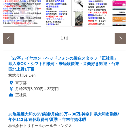
‹
1
/
2
「27卒」イヤホン・ヘッドフォンの製造スタッフ「正社員」
即入寮OK・シフト相談可・未経験歓迎・音楽好き歓迎・台東
区北上野1丁目
株式会社Le Lien
東京都
月給25万3,000円～32万円
正社員
丸亀製麺大和のSV候補/月給23万～30万/神奈川県大和市勤務/
年休113日/連休取得可/夏季・年末年始休暇
株式会社トリドールホールディングス