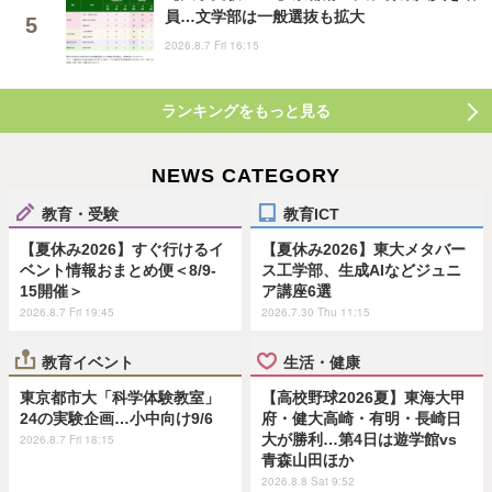
員…文学部は一般選抜も拡大
2026.8.7 Fri 16:15
ランキングをもっと見る
NEWS CATEGORY
教育・受験
教育ICT
【夏休み2026】すぐ行けるイ
【夏休み2026】東大メタバー
ベント情報おまとめ便＜8/9-
ス工学部、生成AIなどジュニ
15開催＞
ア講座6選
2026.8.7 Fri 19:45
2026.7.30 Thu 11:15
教育イベント
生活・健康
東京都市大「科学体験教室」
【高校野球2026夏】東海大甲
24の実験企画…小中向け9/6
府・健大高崎・有明・長崎日
大が勝利…第4日は遊学館vs
2026.8.7 Fri 18:15
青森山田ほか
2026.8.8 Sat 9:52