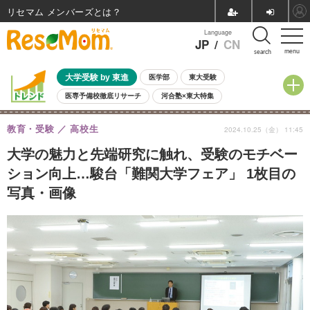
リセマム メンバーズ
Language
JP
/
CN
menu
search
大学受験 by 東進
医学部
東大受験
医専予備校徹底リサーチ
河合塾×東大特集
親子で考える大学選び
高校受験
中学受験
小学校受験
教育・受験
高校生
2024.10.25（金） 11:45
共通テスト
夏休み
8月開催学校説明会・相談会
8月開催イベント・WS
全国公立高校 過去問
人気記事
大学の魅力と先端研究に触れ、受験のモチベー
自由研究教材（小学生向け）
自由研究教材（中学生向け）
ランキング
ション向上…駿台「難関大学フェア」 1枚目の
写真・画像