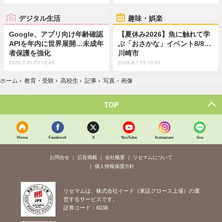
デジタル生活
趣味・娯楽
Google、アプリ向け年齢確認
【夏休み2026】魚に触れて学
APIを年内に世界展開…未成年
ぶ「おさかな」イベント8/8…
者保護を強化
川崎市
2026.7.31 Fri 13:45
2026.8.7 Fri 10:45
ホーム
›
教育・受験
›
高校生
›
記事
›
写真・画像
TOP
Home
Facebook
X
YouTube
Instagram
line
お問合せ
広告掲載
会社概要
リセマムについて
個人情報保護方針
リセマムは、株式会社イード（東証グロース上場）の運
営するサービスです。
証券コード：6038