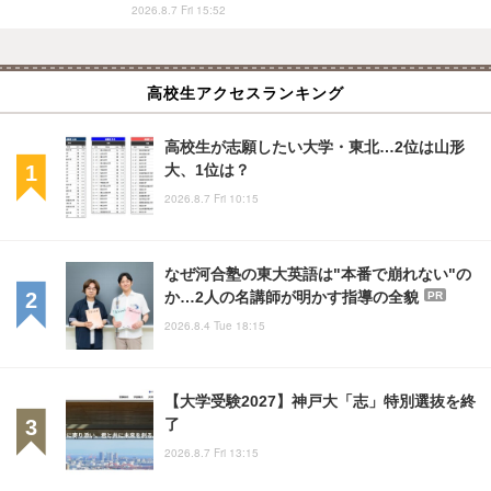
2026.8.7 Fri 15:52
高校生アクセスランキング
高校生が志願したい大学・東北…2位は山形
大、1位は？
2026.8.7 Fri 10:15
なぜ河合塾の東大英語は"本番で崩れない"の
か…2人の名講師が明かす指導の全貌
PR
2026.8.4 Tue 18:15
【大学受験2027】神戸大「志」特別選抜を終
了
2026.8.7 Fri 13:15