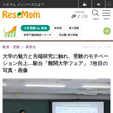
リセマム メンバーズ
Language
JP
/
CN
menu
search
大学受験 by 東進
医学部
東大受験
医専予備校徹底リサーチ
河合塾×東大特集
親子で考える大学選び
高校受験
中学受験
小学校受験
教育・受験
高校生
2024.10.25（金） 11:45
共通テスト
夏休み
8月開催学校説明会・相談会
8月開催イベント・WS
全国公立高校 過去問
人気記事
大学の魅力と先端研究に触れ、受験のモチベー
自由研究教材（小学生向け）
自由研究教材（中学生向け）
ランキング
ション向上…駿台「難関大学フェア」 7枚目の
写真・画像