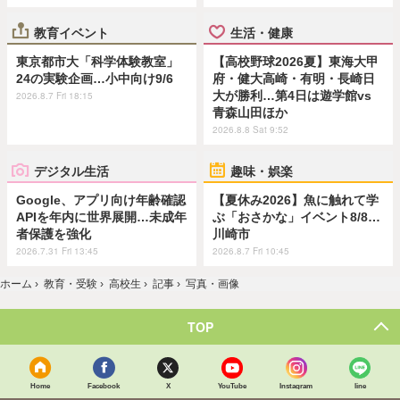
教育イベント
生活・健康
東京都市大「科学体験教室」
【高校野球2026夏】東海大甲
24の実験企画…小中向け9/6
府・健大高崎・有明・長崎日
大が勝利…第4日は遊学館vs
2026.8.7 Fri 18:15
青森山田ほか
2026.8.8 Sat 9:52
デジタル生活
趣味・娯楽
Google、アプリ向け年齢確認
【夏休み2026】魚に触れて学
APIを年内に世界展開…未成年
ぶ「おさかな」イベント8/8…
者保護を強化
川崎市
2026.7.31 Fri 13:45
2026.8.7 Fri 10:45
ホーム
›
教育・受験
›
高校生
›
記事
›
写真・画像
TOP
Home
Facebook
X
YouTube
Instagram
line