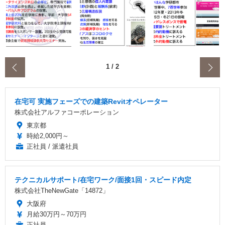
‹
1
/
2
在宅可 実施フェーズでの建築Revitオペレーター
株式会社アルファコーポレーション
東京都
時給2,000円～
正社員 / 派遣社員
テクニカルサポート/在宅ワーク/面接1回・スピード内定
株式会社TheNewGate「14872」
大阪府
月給30万円～70万円
正社員