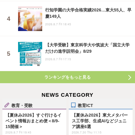
行知学園の大学合格実績2026…東大55人、早
慶149人
2026.8.7 Fri 18:45
【大学受験】東京科学大や筑波大「国立大学
だけの進学説明会」8/29
2026.8.7 Fri 17:15
ランキングをもっと見る
NEWS CATEGORY
教育・受験
教育ICT
【夏休み2026】すぐ行けるイ
【夏休み2026】東大メタバー
ベント情報おまとめ便＜8/9-
ス工学部、生成AIなどジュニ
15開催＞
ア講座6選
2026.8.7 Fri 19:45
2026.7.30 Thu 11:15