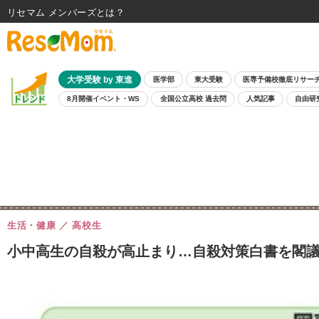
リセマム メンバーズ
大学受験 by 東進
医学部
東大受験
医専予備校徹底リサー
8月開催イベント・WS
全国公立高校 過去問
人気記事
自由研
生活・健康
高校生
小中高生の自殺が高止まり…自殺対策白書を閣議