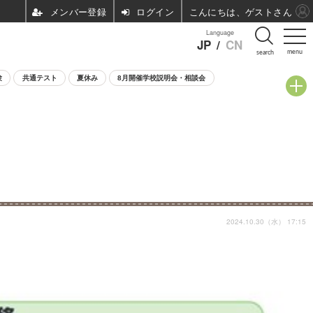
ログイン
こんにちは、ゲストさん
Language
JP
/
CN
menu
search
験
共通テスト
夏休み
8月開催学校説明会・相談会
2024.10.30（水） 17:15