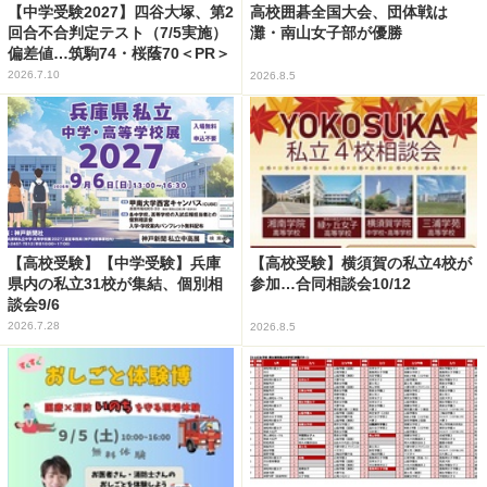
【中学受験2027】四谷大塚、第2
高校囲碁全国大会、団体戦は
回合不合判定テスト（7/5実施）
灘・南山女子部が優勝
偏差値…筑駒74・桜蔭70＜PR＞
2026.7.10
2026.8.5
【高校受験】【中学受験】兵庫
【高校受験】横須賀の私立4校が
県内の私立31校が集結、個別相
参加…合同相談会10/12
談会9/6
2026.7.28
2026.8.5