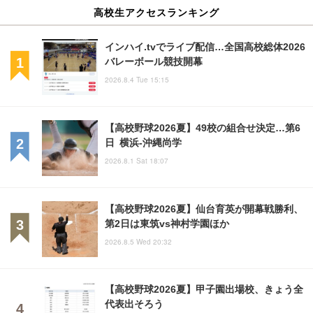
高校生アクセスランキング
インハイ.tvでライブ配信…全国高校総体2026
バレーボール競技開幕
2026.8.4 Tue 15:15
【高校野球2026夏】49校の組合せ決定…第6
日 横浜-沖縄尚学
2026.8.1 Sat 18:07
【高校野球2026夏】仙台育英が開幕戦勝利、
第2日は東筑vs神村学園ほか
2026.8.5 Wed 20:32
【高校野球2026夏】甲子園出場校、きょう全
代表出そろう