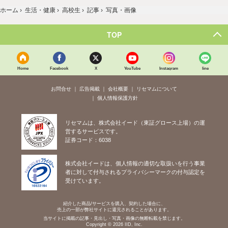
ホーム
›
生活・健康
›
高校生
›
記事
›
写真・画像
TOP
Home
Facebook
X
YouTube
Instagram
line
お問合せ
広告掲載
会社概要
リセマムについて
個人情報保護方針
リセマムは、株式会社イード（東証グロース上場）の運
営するサービスです。
証券コード：6038
株式会社イードは、個人情報の適切な取扱いを行う事業
者に対して付与されるプライバシーマークの付与認定を
受けています。
紹介した商品/サービスを購入、契約した場合に、
売上の一部が弊社サイトに還元されることがあります。
当サイトに掲載の記事・見出し・写真・画像の無断転載を禁じます。
Copyright © 2026 IID, Inc.