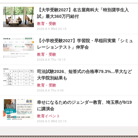
【大学受験2027】名古屋商科大「特別奨学生入
試」最大360万円給付
教育・受験
2026.8.5 Wed 20:15
【小学校受験2027】学習院・早稲田実業「シミュ
レーションテスト」伸芽会
教育・受験
2026.8.6 Thu 18:15
司法試験2026、短答式の合格率79.3%...早大など
大学院別結果も
教育・受験
2026.8.6 Thu 0:45
幸せになるためのジェンダー教育、埼玉県が9/19
に講演会
教育イベント
2026.8.5 Wed 23:15