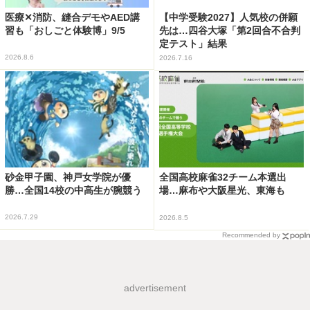
医療✕消防、縫合デモやAED講
【中学受験2027】人気校の併願
習も「おしごと体験博」9/5
先は…四谷大塚「第2回合不合判
定テスト」結果
2026.8.6
2026.7.16
砂金甲子園、神戸女学院が優
全国高校麻雀32チーム本選出
勝…全国14校の中高生が腕競う
場…麻布や大阪星光、東海も
2026.7.29
2026.8.5
Recommended by
advertisement