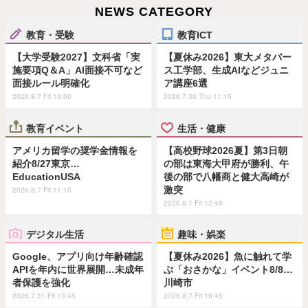
NEWS CATEGORY
教育・受験
教育ICT
【大学受験2027】文科省「実
【夏休み2026】東大メタバー
施要項Q＆A」AI面接不可など
ス工学部、生成AIなどジュニ
面接ルール明確化
ア講座6選
2026.8.7 Fri 13:00
2026.7.30 Thu 11:15
教育イベント
生活・健康
アメリカ留学の奨学金情報を
【高校野球2026夏】第3日朝
紹介8/27東京…
の部は東海大甲府が勝利、午
EducationUSA
後の部で八幡商と健大高崎が
激突
2026.8.7 Fri 11:15
2026.8.7 Fri 12:45
デジタル生活
趣味・娯楽
Google、アプリ向け年齢確認
【夏休み2026】魚に触れて学
APIを年内に世界展開…未成年
ぶ「おさかな」イベント8/8…
者保護を強化
川崎市
2026.7.31 Fri 13:45
2026.8.7 Fri 10:45