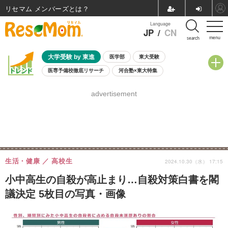
リセマム メンバーズ
Language
JP
/
CN
menu
search
大学受験 by 東進
医学部
東大受験
医専予備校徹底リサーチ
河合塾×東大特集
親子で考える大学選び
高校受験
中学受験
小学校受験
advertisement
共通テスト
夏休み
8月開催学校説明会・相談会
8月開催イベント・WS
全国公立高校 過去問
人気記事
自由研究教材（小学生向け）
自由研究教材（中学生向け）
ランキング
生活・健康
高校生
2024.10.30（水） 17:15
小中高生の自殺が高止まり…自殺対策白書を閣
議決定 5枚目の写真・画像