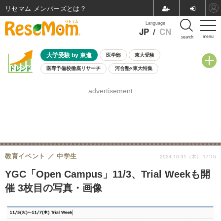
リセマム メンバーズ
Language
JP
/
CN
menu
search
大学受験 by 東進
医学部
東大受験
医専予備校徹底リサーチ
河合塾×東大特集
親子で考える大学選び
高校受験
中学受験
小学校受験
advertisement
共通テスト
夏休み
8月開催学校説明会・相談会
8月開催イベント・WS
全国公立高校 過去問
人気記事
自由研究教材（小学生向け）
自由研究教材（中学生向け）
ランキング
教育イベント
中学生
2024.10.31（木） 17:15
YGC「Open Campus」11/3、Trial Weekも開
催 3枚目の写真・画像