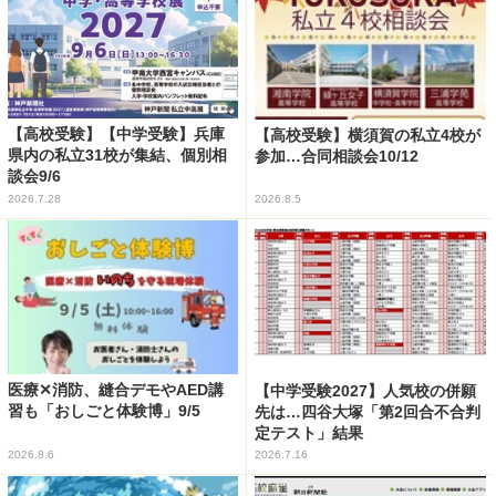
【高校受験】【中学受験】兵庫
【高校受験】横須賀の私立4校が
県内の私立31校が集結、個別相
参加…合同相談会10/12
談会9/6
2026.7.28
2026.8.5
医療✕消防、縫合デモやAED講
【中学受験2027】人気校の併願
習も「おしごと体験博」9/5
先は…四谷大塚「第2回合不合判
定テスト」結果
2026.8.6
2026.7.16