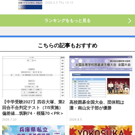
2026.2.5 Thu 19:15
ランキングをもっと見る
こちらの記事もおすすめ
【中学受験2027】四谷大塚、第2
高校囲碁全国大会、団体戦は
回合不合判定テスト（7/5実施）
灘・南山女子部が優勝
偏差値…筑駒74・桜蔭70＜PR＞
2026.7.10
2026.8.5