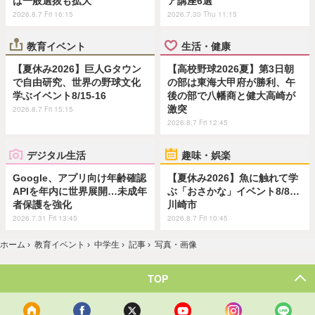
は一般選抜も拡大
ア講座6選
2026.8.7 Fri 16:15
2026.7.30 Thu 11:15
教育イベント
生活・健康
【夏休み2026】巨人Gタウン
【高校野球2026夏】第3日朝
で自由研究、世界の野球文化
の部は東海大甲府が勝利、午
学ぶイベント8/15-16
後の部で八幡商と健大高崎が
激突
2026.8.7 Fri 15:15
2026.8.7 Fri 12:45
デジタル生活
趣味・娯楽
Google、アプリ向け年齢確認
【夏休み2026】魚に触れて学
APIを年内に世界展開…未成年
ぶ「おさかな」イベント8/8…
者保護を強化
川崎市
2026.7.31 Fri 13:45
2026.8.7 Fri 10:45
ホーム
›
教育イベント
›
中学生
›
記事
›
写真・画像
TOP