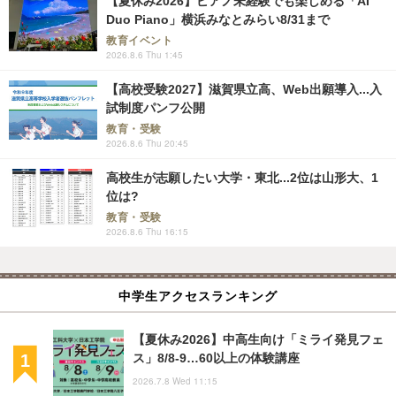
【夏休み2026】ピアノ未経験でも楽しめる「AI
Duo Piano」横浜みなとみらい8/31まで
教育イベント
2026.8.6 Thu 1:45
【高校受験2027】滋賀県立高、Web出願導入...入
試制度パンフ公開
教育・受験
2026.8.6 Thu 20:45
高校生が志願したい大学・東北...2位は山形大、1
位は?
教育・受験
2026.8.6 Thu 16:15
中学生アクセスランキング
【夏休み2026】中高生向け「ミライ発見フェ
ス」8/8-9…60以上の体験講座
2026.7.8 Wed 11:15