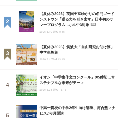
【夏休み2026】英国王室ゆかりの名門ゴード
ンストウン「眠る力を引き出す」日本初のサ
マープログラム…小4-中3対象
PR
2026.6.10 Wed 8:45
【夏休み2026】筑波大「自由研究お助け隊」
中学生募集
2026.7.1 Wed 13:15
イオン「中学生作文コンクール」9/5締切…サ
ステナブルな未来がテーマ
2026.6.24 Wed 16:15
中高一貫校の中学2年生向け講座、河合塾マナ
ビスが3月開講