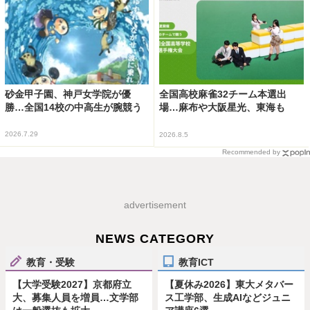
砂金甲子園、神戸女学院が優
全国高校麻雀32チーム本選出
勝…全国14校の中高生が腕競う
場…麻布や大阪星光、東海も
2026.7.29
2026.8.5
Recommended by
advertisement
NEWS CATEGORY
教育・受験
教育ICT
【大学受験2027】京都府立
【夏休み2026】東大メタバー
大、募集人員を増員…文学部
ス工学部、生成AIなどジュニ