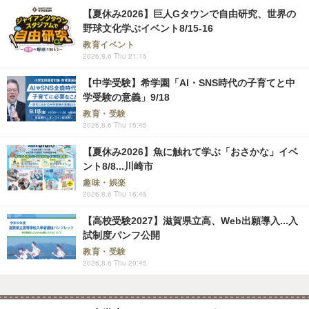
【夏休み2026】巨人Gタウンで自由研究、世界の
野球文化学ぶイベント8/15-16
教育イベント
2026.8.6 Thu 21:15
【中学受験】希学園「AI・SNS時代の子育てと中
学受験の意義」9/18
教育・受験
2026.8.6 Thu 15:45
【夏休み2026】魚に触れて学ぶ「おさかな」イベ
ント8/8...川崎市
趣味・娯楽
2026.8.6 Thu 16:45
【高校受験2027】滋賀県立高、Web出願導入...入
試制度パンフ公開
教育・受験
2026.8.6 Thu 20:45