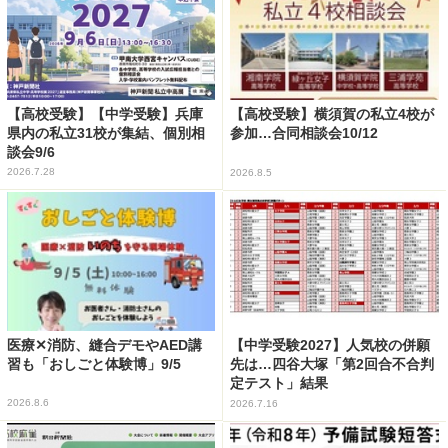
【高校受験】【中学受験】兵庫
【高校受験】横須賀の私立4校が
県内の私立31校が集結、個別相
参加…合同相談会10/12
談会9/6
2026.7.28
2026.8.5
医療✕消防、縫合デモやAED講
【中学受験2027】人気校の併願
習も「おしごと体験博」9/5
先は…四谷大塚「第2回合不合判
定テスト」結果
2026.8.6
2026.7.16