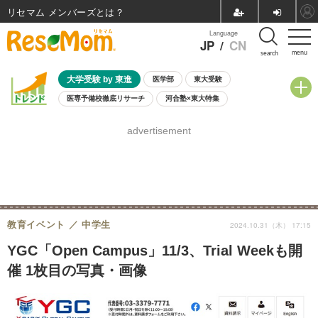
リセマム メンバーズ
Language
JP
/
CN
menu
search
大学受験 by 東進
医学部
東大受験
医専予備校徹底リサーチ
河合塾×東大特集
親子で考える大学選び
高校受験
中学受験
小学校受験
advertisement
共通テスト
夏休み
8月開催学校説明会・相談会
8月開催イベント・WS
全国公立高校 過去問
人気記事
自由研究教材（小学生向け）
自由研究教材（中学生向け）
ランキング
教育イベント
中学生
2024.10.31（木） 17:15
YGC「Open Campus」11/3、Trial Weekも開
催 1枚目の写真・画像