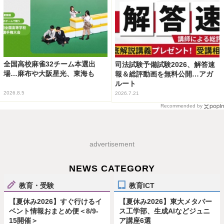
全国高校麻雀32チーム本選出
司法試験予備試験2026、解答速
場…麻布や大阪星光、東海も
報＆総評動画を無料公開…アガ
ルート
2026.8.5
2026.7.21
Recommended by
advertisement
NEWS CATEGORY
教育・受験
教育ICT
【夏休み2026】すぐ行けるイ
【夏休み2026】東大メタバー
ベント情報おまとめ便＜8/9-
ス工学部、生成AIなどジュニ
15開催＞
ア講座6選