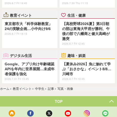
2026.8.7 Fri 19:45
2026.7.30 Thu 11:15
教育イベント
生活・健康
東京都市大「科学体験教室」
【高校野球2026夏】第3日朝
24の実験企画…小中向け9/6
の部は東海大甲府が勝利、午
後の部で八幡商と健大高崎が
2026.8.7 Fri 18:15
激突
2026.8.7 Fri 12:45
デジタル生活
趣味・娯楽
Google、アプリ向け年齢確認
【夏休み2026】魚に触れて学
APIを年内に世界展開…未成年
ぶ「おさかな」イベント8/8…
者保護を強化
川崎市
2026.7.31 Fri 13:45
2026.8.7 Fri 10:45
ホーム
›
教育イベント
›
中学生
›
記事
›
写真・画像
TOP