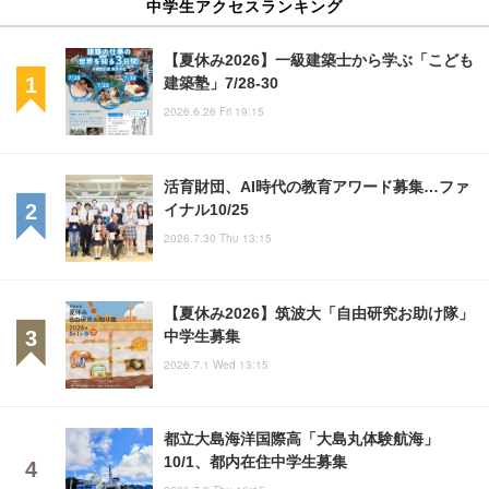
中学生アクセスランキング
【夏休み2026】一級建築士から学ぶ「こども
建築塾」7/28-30
2026.6.26 Fri 19:15
活育財団、AI時代の教育アワード募集…ファ
イナル10/25
2026.7.30 Thu 13:15
【夏休み2026】筑波大「自由研究お助け隊」
中学生募集
2026.7.1 Wed 13:15
都立大島海洋国際高「大島丸体験航海」
10/1、都内在住中学生募集