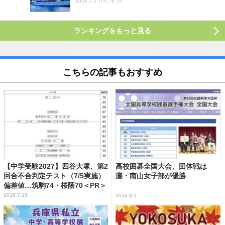
2026.7.2 Thu 16:15
ランキングをもっと見る
こちらの記事もおすすめ
【中学受験2027】四谷大塚、第2
高校囲碁全国大会、団体戦は
回合不合判定テスト（7/5実施）
灘・南山女子部が優勝
偏差値…筑駒74・桜蔭70＜PR＞
2026.7.10
2026.8.5