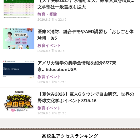
【大学受験2027】京都府立大、募集人員を増員...
文学部は一般選抜も拡大
教育・受験
2026.8.6 Thu 22:15
医療✕消防、縫合デモやAED講習も「おしごと体
験博」9/5
教育イベント
2026.8.6 Thu 0:15
アメリカ留学の奨学金情報を紹介8/27東
京...EducationUSA
教育イベント
2026.8.6 Thu 17:15
【夏休み2026】巨人Gタウンで自由研究、世界の
野球文化学ぶイベント8/15-16
教育イベント
2026.8.6 Thu 21:15
高校生アクセスランキング