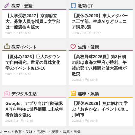
教育・受験
教育ICT
【大学受験2027】京都府立
【夏休み2026】東大メタバー
大、募集人員を増員…文学部
ス工学部、生成AIなどジュニ
は一般選抜も拡大
ア講座6選
2026.8.7 Fri 16:15
2026.7.30 Thu 11:15
教育イベント
生活・健康
【夏休み2026】巨人Gタウン
【高校野球2026夏】第3日朝
で自由研究、世界の野球文化
の部は東海大甲府が勝利、午
学ぶイベント8/15-16
後の部で八幡商と健大高崎が
激突
2026.8.7 Fri 15:15
2026.8.7 Fri 12:45
デジタル生活
趣味・娯楽
Google、アプリ向け年齢確認
【夏休み2026】魚に触れて学
APIを年内に世界展開…未成年
ぶ「おさかな」イベント8/8…
者保護を強化
川崎市
2026.7.31 Fri 13:45
2026.8.7 Fri 10:45
ホーム
›
教育・受験
›
高校生
›
記事
›
写真・画像