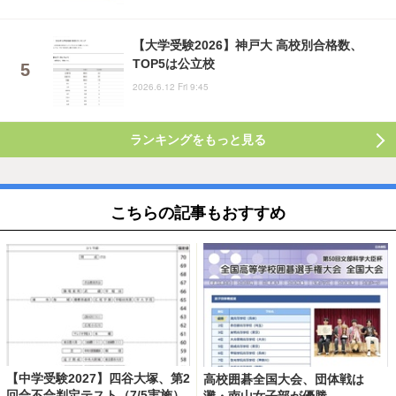
【大学受験2026】神戸大 高校別合格数、
TOP5は公立校
2026.6.12 Fri 9:45
ランキングをもっと見る
こちらの記事もおすすめ
【中学受験2027】四谷大塚、第2
高校囲碁全国大会、団体戦は
回合不合判定テスト（7/5実施）
灘・南山女子部が優勝