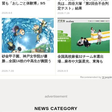
習も「おしごと体験博」9/5
先は…四谷大塚「第2回合不合判
定テスト」結果
2026.8.6
2026.7.16
砂金甲子園、神戸女学院が優
全国高校麻雀32チーム本選出
勝…全国14校の中高生が腕競う
場…麻布や大阪星光、東海も
2026.7.29
2026.8.5
Recommended by
advertisement
NEWS CATEGORY