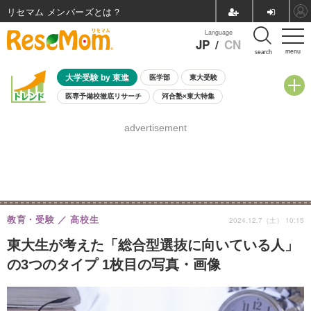
リセマム メンバーズ
Language
JP
/
CN
menu
search
大学受験 by 東進
医学部
東大受験
医専予備校徹底リサーチ
河合塾×東大特集
親子で考える大学選び
高校受験
中学受験
小学校受験
advertisement
共通テスト
夏休み
8月開催学校説明会・相談会
8月開催イベント・WS
全国公立高校 過去問
人気記事
自由研究教材（小学生向け）
自由研究教材（中学生向け）
ランキング
教育・受験
高校生
2024.12.7（土） 10:15
東大生が考えた「総合型選抜に向いている人」
の3つのタイプ 1枚目の写真・画像