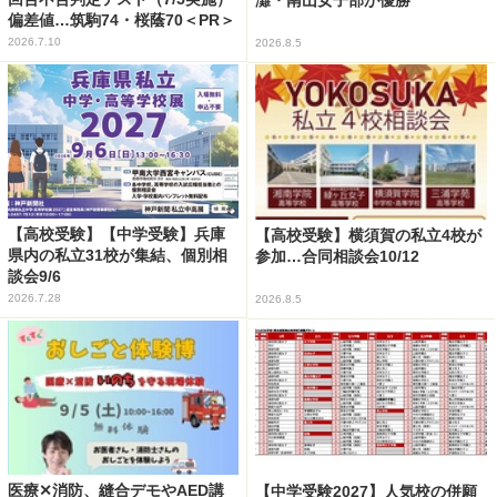
偏差値…筑駒74・桜蔭70＜PR＞
2026.7.10
2026.8.5
【高校受験】【中学受験】兵庫
【高校受験】横須賀の私立4校が
県内の私立31校が集結、個別相
参加…合同相談会10/12
談会9/6
2026.7.28
2026.8.5
医療✕消防、縫合デモやAED講
【中学受験2027】人気校の併願