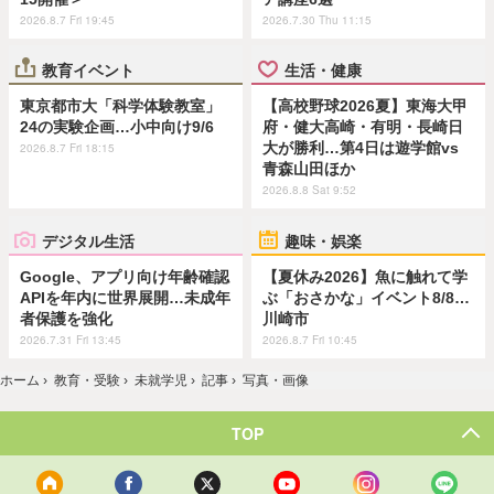
2026.8.7 Fri 19:45
2026.7.30 Thu 11:15
教育イベント
生活・健康
東京都市大「科学体験教室」
【高校野球2026夏】東海大甲
24の実験企画…小中向け9/6
府・健大高崎・有明・長崎日
大が勝利…第4日は遊学館vs
2026.8.7 Fri 18:15
青森山田ほか
2026.8.8 Sat 9:52
デジタル生活
趣味・娯楽
Google、アプリ向け年齢確認
【夏休み2026】魚に触れて学
APIを年内に世界展開…未成年
ぶ「おさかな」イベント8/8…
者保護を強化
川崎市
2026.7.31 Fri 13:45
2026.8.7 Fri 10:45
ホーム
›
教育・受験
›
未就学児
›
記事
›
写真・画像
TOP