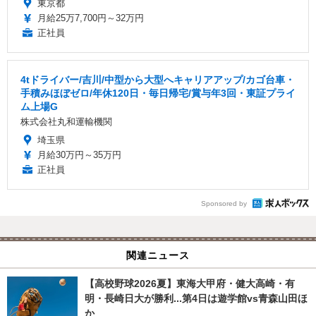
東京都
月給25万7,700円～32万円
正社員
4tドライバー/吉川/中型から大型へキャリアアップ/カゴ台車・
手積みほぼゼロ/年休120日・毎日帰宅/賞与年3回・東証プライ
ム上場G
株式会社丸和運輸機関
埼玉県
月給30万円～35万円
正社員
Sponsored by
関連ニュース
【高校野球2026夏】東海大甲府・健大高崎・有
明・長崎日大が勝利...第4日は遊学館vs青森山田ほ
か