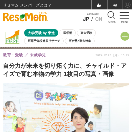
リセマム メンバーズ
Language
JP
/
CN
menu
search
大学受験 by 東進
医学部
東大受験
医専予備校徹底リサーチ
河合塾×東大特集
親子で考える大学選び
高校受験
中学受験
小学校受験
教育・受験
未就学児
2024.12.23（月） 15:15
共通テスト
夏休み
8月開催学校説明会・相談会
8月開催イベント・WS
全国公立高校 過去問
人気記事
自分力が未来を切り拓く力に、チャイルド・ア
自由研究教材（小学生向け）
自由研究教材（中学生向け）
ランキング
イズで育む本物の学力 1枚目の写真・画像