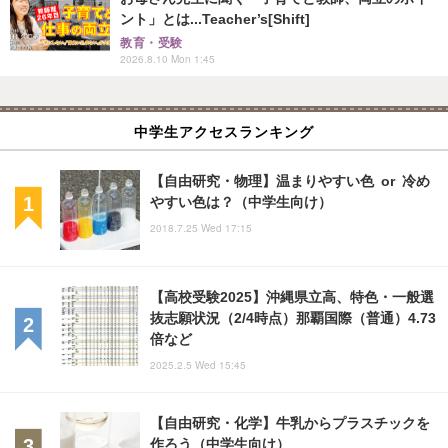
ント」とは...Teacher’s[Shift]
教育・受験
2026.8.10 Mon 1:45
中学生アクセスランキング
【自由研究・物理】温まりやすい色 or 冷め
やすい色は？（中学生向け）
2018.7.25 Wed 17:15
【高校受験2025】沖縄県立高、特色・一般選
抜志願状況（2/4時点）那覇国際（普通）4.73
倍など
2025.2.5 Wed 15:45
【自由研究・化学】牛乳からプラスチックを
作ろう（中学生向け）