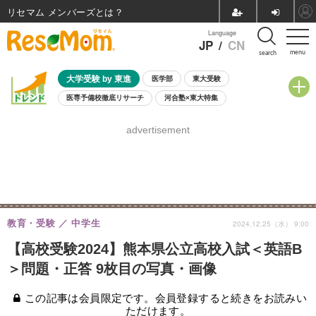
リセマム メンバーズ
Language
JP
/
CN
menu
search
大学受験 by 東進
医学部
東大受験
医専予備校徹底リサーチ
河合塾×東大特集
親子で考える大学選び
高校受験
中学受験
小学校受験
advertisement
共通テスト
夏休み
8月開催学校説明会・相談会
8月開催イベント・WS
全国公立高校 過去問
人気記事
自由研究教材（小学生向け）
自由研究教材（中学生向け）
ランキング
教育・受験
中学生
2024.12.25（水） 9:00
【高校受験2024】熊本県公立高校入試＜英語B
＞問題・正答 9枚目の写真・画像
この記事は会員限定です。会員登録すると続きをお読みい
ただけます。