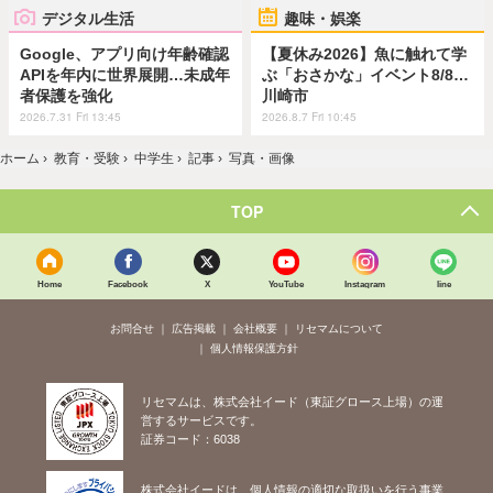
デジタル生活
趣味・娯楽
Google、アプリ向け年齢確認
【夏休み2026】魚に触れて学
APIを年内に世界展開…未成年
ぶ「おさかな」イベント8/8…
者保護を強化
川崎市
2026.7.31 Fri 13:45
2026.8.7 Fri 10:45
ホーム
›
教育・受験
›
中学生
›
記事
›
写真・画像
TOP
Home
Facebook
X
YouTube
Instagram
line
お問合せ
広告掲載
会社概要
リセマムについて
個人情報保護方針
リセマムは、株式会社イード（東証グロース上場）の運
営するサービスです。
証券コード：6038
株式会社イードは、個人情報の適切な取扱いを行う事業