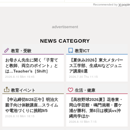
Recommended by
advertisement
NEWS CATEGORY
教育・受験
教育ICT
お母さん先生に聞く「子育て
【夏休み2026】東大メタバー
と教師、両立のポイント」と
ス工学部、生成AIなどジュニ
は…Teacher’s［Shift］
ア講座6選
2026.8.10 Mon 19:45
2026.7.30 Thu 11:15
教育イベント
生活・健康
【申込締切8/28正午】明治大
【高校野球2026夏】花巻東・
親子向け体験講座…スライム
岡山学芸館・鳴門渦潮・霞ケ
や電池づくりに挑戦9/5
浦が勝利、第6日は横浜vs沖
縄尚学ほか
2026.8.10 Mon 18:15
2026.8.10 Mon 7:15