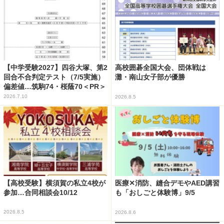
【中学受験2027】四谷大塚、第2
高校囲碁全国大会、団体戦は
回合不合判定テスト（7/5実施）
灘・南山女子部が優勝
偏差値…筑駒74・桜蔭70＜PR＞
2026.7.10
2026.8.5
【高校受験】横須賀の私立4校が
医療✕消防、縫合デモやAED講習
参加…合同相談会10/12
も「おしごと体験博」9/5
2026.8.5
2026.8.6