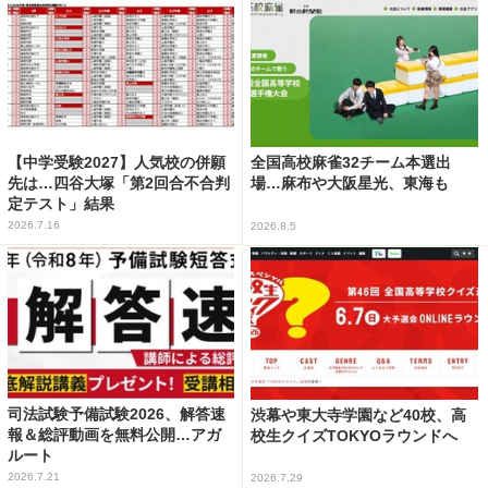
【中学受験2027】人気校の併願
全国高校麻雀32チーム本選出
先は…四谷大塚「第2回合不合判
場…麻布や大阪星光、東海も
定テスト」結果
2026.7.16
2026.8.5
司法試験予備試験2026、解答速
渋幕や東大寺学園など40校、高
報＆総評動画を無料公開…アガ
校生クイズTOKYOラウンドへ
ルート
2026.7.21
2026.7.29