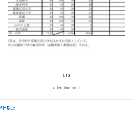
1
/
2
advertisement
25日以上