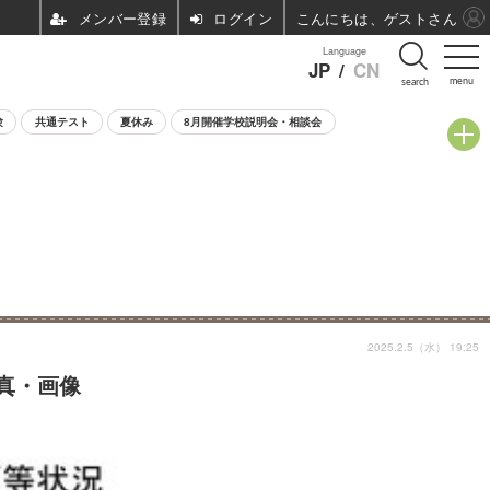
ログイン
こんにちは、ゲストさん
Language
JP
/
CN
menu
search
験
共通テスト
夏休み
8月開催学校説明会・相談会
2025.2.5（水） 19:25
写真・画像