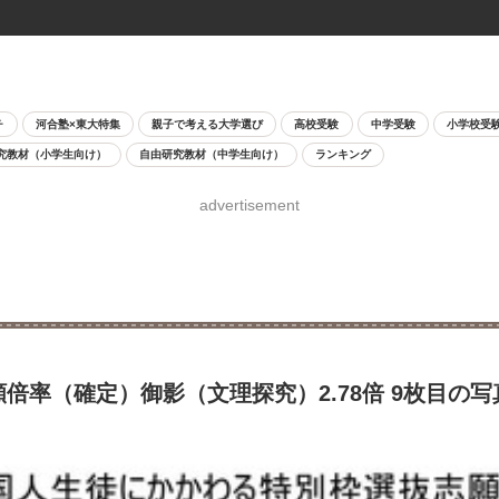
チ
河合塾×東大特集
親子で考える大学選び
高校受験
中学受験
小学校受
究教材（小学生向け）
自由研究教材（中学生向け）
ランキング
advertisement
倍率（確定）御影（文理探究）2.78倍 9枚目の