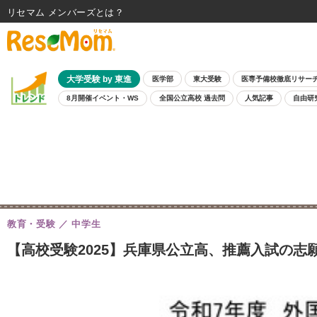
リセマム メンバーズ
大学受験 by 東進
医学部
東大受験
医専予備校徹底リサー
8月開催イベント・WS
全国公立高校 過去問
人気記事
自由研
教育・受験
中学生
【高校受験2025】兵庫県公立高、推薦入試の志願