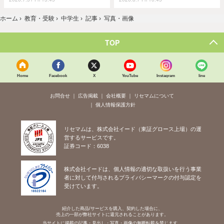
ホーム
›
教育・受験
›
中学生
›
記事
›
写真・画像
TOP
Home
Facebook
X
YouTube
Instagram
line
お問合せ
広告掲載
会社概要
リセマムについて
個人情報保護方針
リセマムは、株式会社イード（東証グロース上場）の運
営するサービスです。
証券コード：6038
株式会社イードは、個人情報の適切な取扱いを行う事業
者に対して付与されるプライバシーマークの付与認定を
受けています。
紹介した商品/サービスを購入、契約した場合に、
売上の一部が弊社サイトに還元されることがあります。
当サイトに掲載の記事・見出し・写真・画像の無断転載を禁じます。