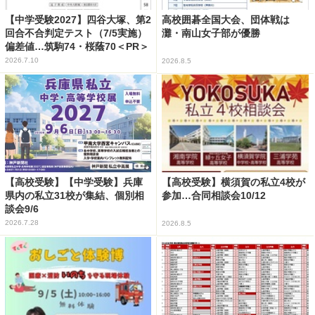
【中学受験2027】四谷大塚、第2
高校囲碁全国大会、団体戦は
回合不合判定テスト（7/5実施）
灘・南山女子部が優勝
偏差値…筑駒74・桜蔭70＜PR＞
2026.7.10
2026.8.5
【高校受験】【中学受験】兵庫
【高校受験】横須賀の私立4校が
県内の私立31校が集結、個別相
参加…合同相談会10/12
談会9/6
2026.7.28
2026.8.5