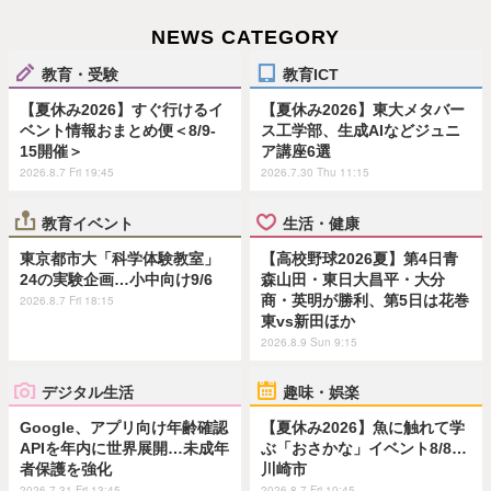
NEWS CATEGORY
教育・受験
教育ICT
【夏休み2026】すぐ行けるイ
【夏休み2026】東大メタバー
ベント情報おまとめ便＜8/9-
ス工学部、生成AIなどジュニ
15開催＞
ア講座6選
2026.8.7 Fri 19:45
2026.7.30 Thu 11:15
教育イベント
生活・健康
東京都市大「科学体験教室」
【高校野球2026夏】第4日青
24の実験企画…小中向け9/6
森山田・東日大昌平・大分
商・英明が勝利、第5日は花巻
2026.8.7 Fri 18:15
東vs新田ほか
2026.8.9 Sun 9:15
デジタル生活
趣味・娯楽
Google、アプリ向け年齢確認
【夏休み2026】魚に触れて学
APIを年内に世界展開…未成年
ぶ「おさかな」イベント8/8…
者保護を強化
川崎市
2026.7.31 Fri 13:45
2026.8.7 Fri 10:45