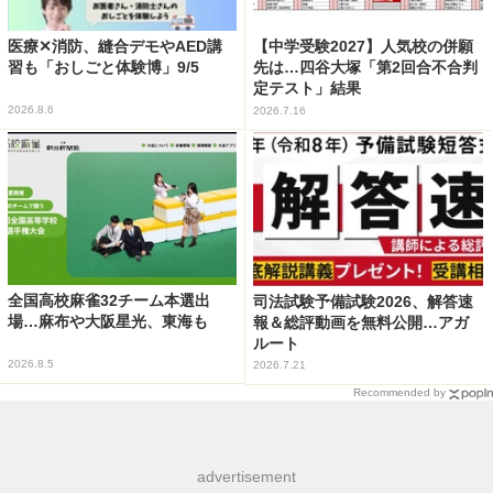
医療✕消防、縫合デモやAED講
【中学受験2027】人気校の併願
習も「おしごと体験博」9/5
先は…四谷大塚「第2回合不合判
定テスト」結果
2026.8.6
2026.7.16
全国高校麻雀32チーム本選出
司法試験予備試験2026、解答速
場…麻布や大阪星光、東海も
報＆総評動画を無料公開…アガ
ルート
2026.8.5
2026.7.21
Recommended by
advertisement