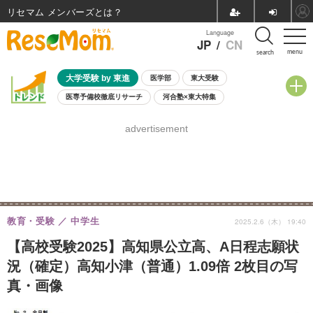
リセマム メンバーズ
Language
JP
/
CN
menu
search
大学受験 by 東進
医学部
東大受験
医専予備校徹底リサーチ
河合塾×東大特集
親子で考える大学選び
高校受験
中学受験
小学校受験
advertisement
共通テスト
夏休み
8月開催学校説明会・相談会
8月開催イベント・WS
全国公立高校 過去問
人気記事
自由研究教材（小学生向け）
自由研究教材（中学生向け）
ランキング
教育・受験
中学生
2025.2.6（木） 19:40
【高校受験2025】高知県公立高、A日程志願状
況（確定）高知小津（普通）1.09倍 2枚目の写
真・画像