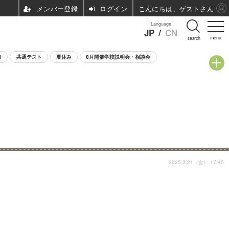
ログイン
こんにちは、ゲストさん
Language
JP
/
CN
menu
search
験
共通テスト
夏休み
8月開催学校説明会・相談会
2025.2.21（金） 17:45