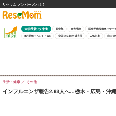
リセマム メンバーズ
大学受験 by 東進
医学部
東大受験
医専予備校徹底リサー
8月開催イベント・WS
全国公立高校 過去問
人気記事
自由研
生活・健康
その他
インフルエンザ報告2.63人へ…栃木・広島・沖