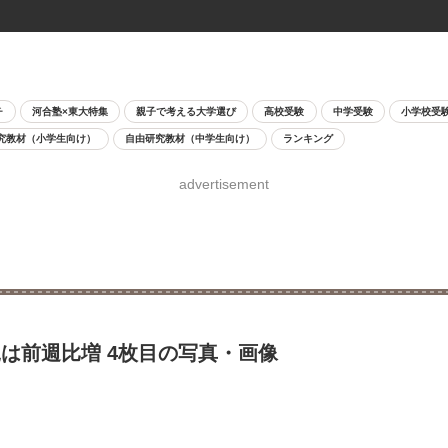
チ
河合塾×東大特集
親子で考える大学選び
高校受験
中学受験
小学校受
究教材（小学生向け）
自由研究教材（中学生向け）
ランキング
advertisement
縄は前週比増 4枚目の写真・画像