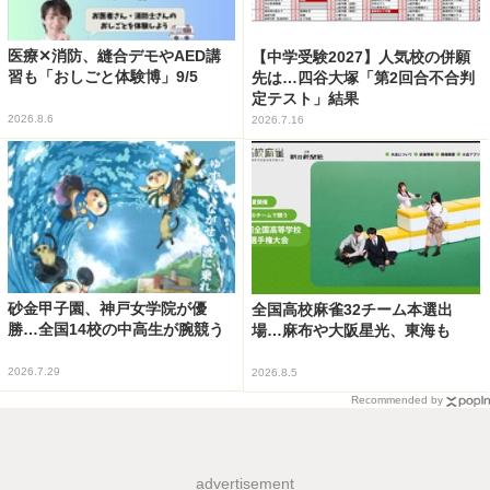
医療✕消防、縫合デモやAED講
【中学受験2027】人気校の併願
習も「おしごと体験博」9/5
先は…四谷大塚「第2回合不合判
定テスト」結果
2026.8.6
2026.7.16
砂金甲子園、神戸女学院が優
全国高校麻雀32チーム本選出
勝…全国14校の中高生が腕競う
場…麻布や大阪星光、東海も
2026.7.29
2026.8.5
Recommended by
advertisement