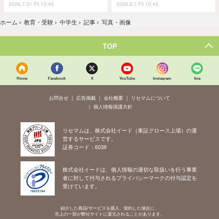
2026.7.31 Fri 13:45
2026.8.7 Fri 10:45
ホーム
›
教育・受験
›
中学生
›
記事
›
写真・画像
TOP
Home
Facebook
X
YouTube
Instagram
line
お問合せ
広告掲載
会社概要
リセマムについて
個人情報保護方針
リセマムは、株式会社イード（東証グロース上場）の運
営するサービスです。
証券コード：6038
株式会社イードは、個人情報の適切な取扱いを行う事業
者に対して付与されるプライバシーマークの付与認定を
受けています。
紹介した商品/サービスを購入、契約した場合に、
売上の一部が弊社サイトに還元されることがあります。