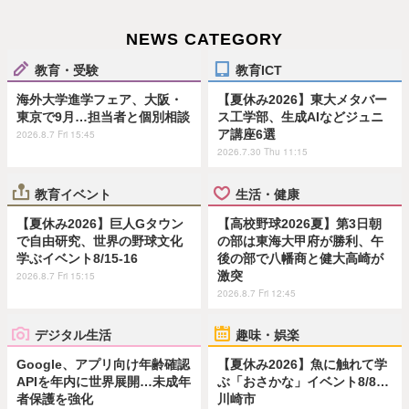
NEWS CATEGORY
教育・受験
教育ICT
海外大学進学フェア、大阪・
【夏休み2026】東大メタバー
東京で9月…担当者と個別相談
ス工学部、生成AIなどジュニ
ア講座6選
2026.8.7 Fri 15:45
2026.7.30 Thu 11:15
教育イベント
生活・健康
【夏休み2026】巨人Gタウン
【高校野球2026夏】第3日朝
で自由研究、世界の野球文化
の部は東海大甲府が勝利、午
学ぶイベント8/15-16
後の部で八幡商と健大高崎が
激突
2026.8.7 Fri 15:15
2026.8.7 Fri 12:45
デジタル生活
趣味・娯楽
Google、アプリ向け年齢確認
【夏休み2026】魚に触れて学
APIを年内に世界展開…未成年
ぶ「おさかな」イベント8/8…
者保護を強化
川崎市