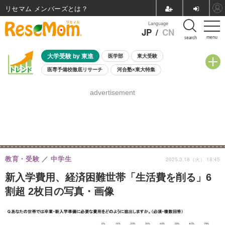
リセマム メンバーズ
Language
JP
/
CN
menu
search
大学受験 by 東進
医学部
東大受験
医専予備校徹底リサーチ
河合塾×東大特集
親子で考える大学選び
高校受験
中学受験
小学校受験
advertisement
共通テスト
夏休み
8月開催学校説明会・相談会
8月開催イベント・WS
全国公立高校 過去問
人気記事
自由研究教材（小学生向け）
自由研究教材（中学生向け）
ランキング
教育・受験
中学生
2025.3.18（火） 18:45
新入学費用、経済困難世帯「生活費を削る」6
割超 2枚目の写真・画像