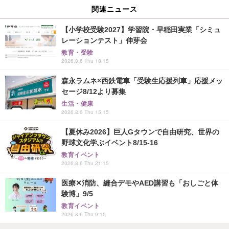
関連ニュース
【小学校受験2027】学習院・早稲田実業「シミュ
レーションテスト」伸芽会
教育・受験
2026.8.6 Thu 18:15
森永ラムネ×西鉄電車「受験生応援列車」応援メッ
セージ8/12より募集
生活・健康
2026.8.6 Thu 15:15
【夏休み2026】巨人Gタウンで自由研究、世界の
野球文化学ぶイベント8/15-16
教育イベント
2026.8.6 Thu 21:15
医療✕消防、縫合デモやAED講習も「おしごと体
験博」9/5
教育イベント
2026.8.6 Thu 0:15