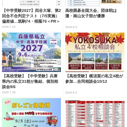
【中学受験2027】四谷大塚、第2
高校囲碁全国大会、団体戦は
回合不合判定テスト（7/5実施）
灘・南山女子部が優勝
偏差値…筑駒74・桜蔭70＜PR＞
2026.7.10
2026.8.5
【高校受験】【中学受験】兵庫
【高校受験】横須賀の私立4校が
県内の私立31校が集結、個別相
参加…合同相談会10/12
談会9/6
2026.7.28
2026.8.5