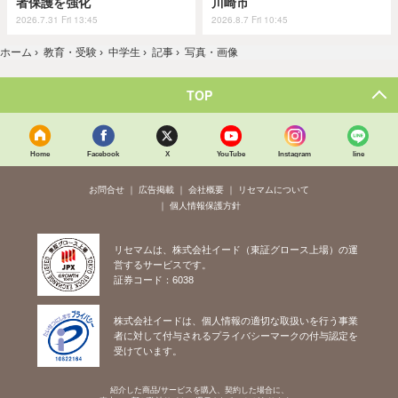
者保護を強化
川崎市
2026.7.31 Fri 13:45
2026.8.7 Fri 10:45
ホーム
›
教育・受験
›
中学生
›
記事
›
写真・画像
TOP
Home
Facebook
X
YouTube
Instagram
line
お問合せ
広告掲載
会社概要
リセマムについて
個人情報保護方針
リセマムは、株式会社イード（東証グロース上場）の運
営するサービスです。
証券コード：6038
株式会社イードは、個人情報の適切な取扱いを行う事業
者に対して付与されるプライバシーマークの付与認定を
受けています。
紹介した商品/サービスを購入、契約した場合に、