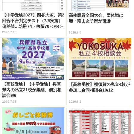
【中学受験2027】四谷大塚、第2
高校囲碁全国大会、団体戦は
回合不合判定テスト（7/5実施）
灘・南山女子部が優勝
偏差値…筑駒74・桜蔭70＜PR＞
2026.7.10
2026.8.5
【高校受験】【中学受験】兵庫
【高校受験】横須賀の私立4校が
県内の私立31校が集結、個別相
参加…合同相談会10/12
談会9/6
2026.7.28
2026.8.5