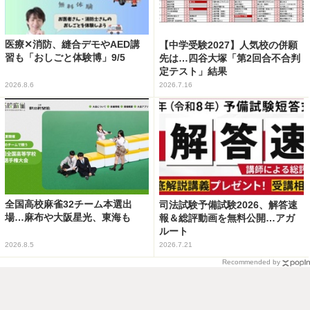
医療✕消防、縫合デモやAED講
【中学受験2027】人気校の併願
習も「おしごと体験博」9/5
先は…四谷大塚「第2回合不合判
定テスト」結果
2026.8.6
2026.7.16
全国高校麻雀32チーム本選出
司法試験予備試験2026、解答速
場…麻布や大阪星光、東海も
報＆総評動画を無料公開…アガ
ルート
2026.8.5
2026.7.21
Recommended by