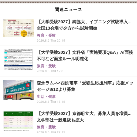
関連ニュース
【大学受験2027】獨協大、イブニング試験導入...
全国13会場で夕方から試験開始
教育・受験
2026.8.6 Thu 20:15
【大学受験2027】文科省「実施要項Q&A」AI面接
不可など面接ルール明確化
教育・受験
2026.8.6 Thu 19:0
森永ラムネ×西鉄電車「受験生応援列車」応援メッ
セージ8/12より募集
生活・健康
2026.8.6 Thu 15:15
【大学受験2027】京都府立大、募集人員を増員...
文学部は一般選抜も拡大
教育・受験
2026.8.6 Thu 22:15