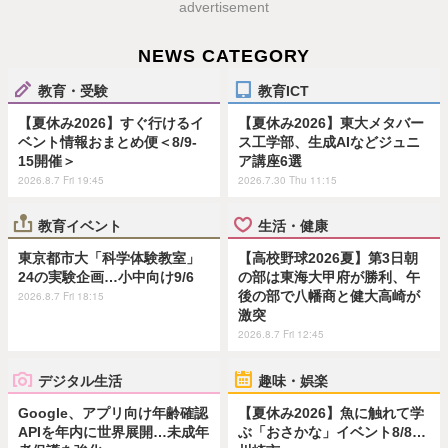
advertisement
NEWS CATEGORY
教育・受験
教育ICT
【夏休み2026】すぐ行けるイ
【夏休み2026】東大メタバー
ベント情報おまとめ便＜8/9-
ス工学部、生成AIなどジュニ
15開催＞
ア講座6選
2026.8.7 Fri 19:45
2026.7.30 Thu 11:15
教育イベント
生活・健康
東京都市大「科学体験教室」
【高校野球2026夏】第3日朝
24の実験企画…小中向け9/6
の部は東海大甲府が勝利、午
後の部で八幡商と健大高崎が
2026.8.7 Fri 18:15
激突
2026.8.7 Fri 12:45
デジタル生活
趣味・娯楽
Google、アプリ向け年齢確認
【夏休み2026】魚に触れて学
APIを年内に世界展開…未成年
ぶ「おさかな」イベント8/8…