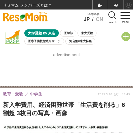
リセマム メンバーズ
Language
JP
/
CN
menu
search
大学受験 by 東進
医学部
東大受験
医専予備校徹底リサーチ
河合塾×東大特集
親子で考える大学選び
高校受験
中学受験
小学校受験
advertisement
共通テスト
夏休み
8月開催学校説明会・相談会
8月開催イベント・WS
全国公立高校 過去問
人気記事
自由研究教材（小学生向け）
自由研究教材（中学生向け）
ランキング
教育・受験
中学生
2025.3.18（火） 18:45
新入学費用、経済困難世帯「生活費を削る」6
割超 3枚目の写真・画像