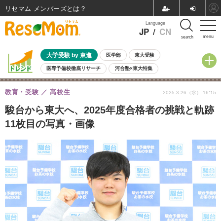
リセマム メンバーズ
Language
JP
/
CN
menu
search
大学受験 by 東進
医学部
東大受験
医専予備校徹底リサーチ
河合塾×東大特集
親子で考える大学選び
高校受験
中学受験
小学校受験
教育・受験
高校生
2025.3.26（水） 16:15
共通テスト
夏休み
8月開催学校説明会・相談会
8月開催イベント・WS
全国公立高校 過去問
人気記事
駿台から東大へ、2025年度合格者の挑戦と軌跡
自由研究教材（小学生向け）
自由研究教材（中学生向け）
ランキング
11枚目の写真・画像