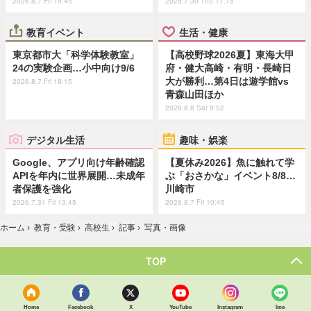
2026.8.7 Fri 19:45
2026.7.30 Thu 11:15
教育イベント
生活・健康
東京都市大「科学体験教室」
【高校野球2026夏】東海大甲
24の実験企画…小中向け9/6
府・健大高崎・有明・長崎日
大が勝利…第4日は遊学館vs
2026.8.7 Fri 18:15
青森山田ほか
2026.8.8 Sat 9:52
デジタル生活
趣味・娯楽
Google、アプリ向け年齢確認
【夏休み2026】魚に触れて学
APIを年内に世界展開…未成年
ぶ「おさかな」イベント8/8…
者保護を強化
川崎市
2026.7.31 Fri 13:45
2026.8.7 Fri 10:45
ホーム
›
教育・受験
›
高校生
›
記事
›
写真・画像
TOP
Home
Facebook
X
YouTube
Instagram
line