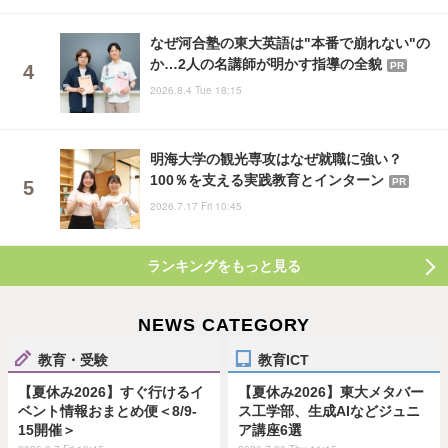
なぜ河合塾の東大英語は"本番で崩れない"の
か…2人の名講師が明かす指導の全貌
PR
2026.8.4 Tue 18:15
明海大学の観光専攻はなぜ就職に強い？
100％を支える実践教育とインターン
PR
2026.7.17 Fri 10:45
ランキングをもっと見る
NEWS CATEGORY
教育・受験
教育ICT
【夏休み2026】すぐ行けるイ
【夏休み2026】東大メタバー
ベント情報おまとめ便＜8/9-
ス工学部、生成AIなどジュニ
15開催＞
ア講座6選