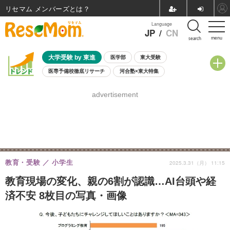
リセマム メンバーズ
Language
JP
/
CN
menu
search
大学受験 by 東進
医学部
東大受験
医専予備校徹底リサーチ
河合塾×東大特集
親子で考える大学選び
高校受験
中学受験
小学校受験
advertisement
共通テスト
夏休み
8月開催学校説明会・相談会
8月開催イベント・WS
全国公立高校 過去問
人気記事
自由研究教材（小学生向け）
自由研究教材（中学生向け）
ランキング
教育・受験
小学生
2025.3.31（月） 11:15
教育現場の変化、親の6割が認識…AI台頭や経
済不安 8枚目の写真・画像