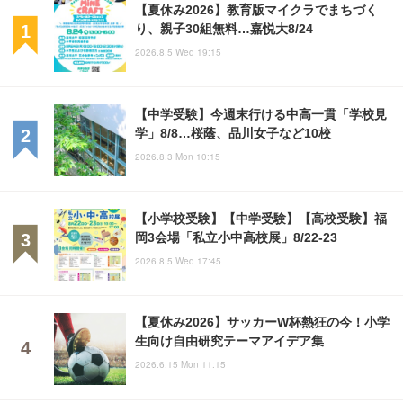
【夏休み2026】教育版マイクラでまちづく
り、親子30組無料…嘉悦大8/24
2026.8.5 Wed 19:15
【中学受験】今週末行ける中高一貫「学校見
学」8/8…桜蔭、品川女子など10校
2026.8.3 Mon 10:15
【小学校受験】【中学受験】【高校受験】福
岡3会場「私立小中高校展」8/22-23
2026.8.5 Wed 17:45
【夏休み2026】サッカーW杯熱狂の今！小学
生向け自由研究テーマアイデア集
2026.6.15 Mon 11:15