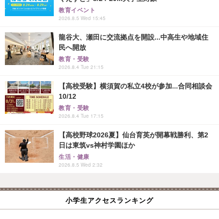
教育イベント
2026.8.5 Wed 15:45
龍谷大、瀬田に交流拠点を開設...中高生や地域住
民へ開放
教育・受験
2026.8.4 Tue 21:15
【高校受験】横須賀の私立4校が参加...合同相談会
10/12
教育・受験
2026.8.4 Tue 17:15
【高校野球2026夏】仙台育英が開幕戦勝利、第2
日は東筑vs神村学園ほか
生活・健康
2026.8.5 Wed 2:32
小学生アクセスランキング