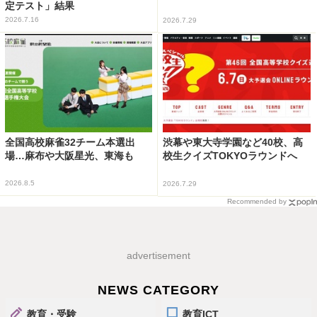
定テスト」結果
2026.7.16
2026.7.29
全国高校麻雀32チーム本選出
渋幕や東大寺学園など40校、高
場…麻布や大阪星光、東海も
校生クイズTOKYOラウンドへ
2026.8.5
2026.7.29
Recommended by
advertisement
NEWS CATEGORY
教育・受験
教育ICT