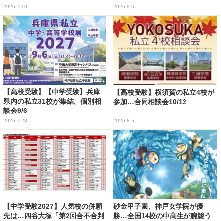
2026.7.10
2026.8.5
【高校受験】【中学受験】兵庫
【高校受験】横須賀の私立4校が
県内の私立31校が集結、個別相
参加…合同相談会10/12
談会9/6
2026.7.28
2026.8.5
【中学受験2027】人気校の併願
砂金甲子園、神戸女学院が優
先は…四谷大塚「第2回合不合判
勝…全国14校の中高生が腕競う