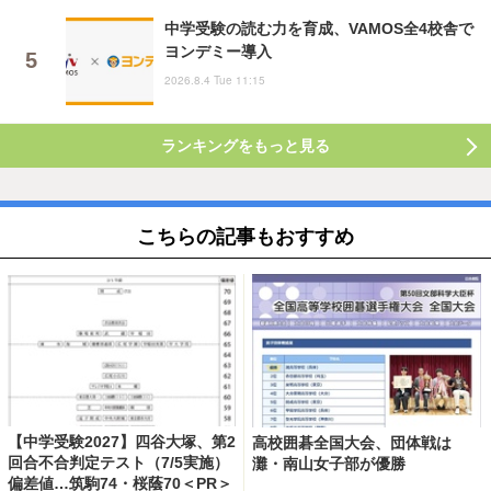
中学受験の読む力を育成、VAMOS全4校舎で
ヨンデミー導入
2026.8.4 Tue 11:15
ランキングをもっと見る
こちらの記事もおすすめ
【中学受験2027】四谷大塚、第2
高校囲碁全国大会、団体戦は
回合不合判定テスト（7/5実施）
灘・南山女子部が優勝
偏差値…筑駒74・桜蔭70＜PR＞