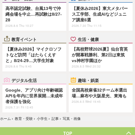
高卒認定試験、台風13号で沖
【夏休み2026】東大メタバー
縄会場を中止…再試験は8/27-
ス工学部、生成AIなどジュニ
28
ア講座6選
2026.8.6 Thu 10:27
2026.7.30 Thu 11:15
教育イベント
生活・健康
【夏休み2026】マイクロソフ
【高校野球2026夏】仙台育英
トなど訪問「はたらくえす
が開幕戦勝利、第2日は東筑
と」8/24-29…大学生対象
vs神村学園ほか
2026.8.6 Thu 9:45
2026.8.5 Wed 20:32
デジタル生活
趣味・娯楽
Google、アプリ向け年齢確認
全国高校麻雀32チーム本選出
APIを年内に世界展開…未成年
場…麻布や大阪星光、東海も
者保護を強化
2026.8.5 Wed 19:45
2026.7.31 Fri 13:45
ホーム
›
教育・受験
›
小学生
›
記事
›
写真・画像
TOP