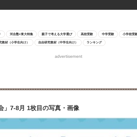
チ
河合塾×東大特集
親子で考える大学選び
高校受験
中学受験
小学校受
究教材（小学生向け）
自由研究教材（中学生向け）
ランキング
advertisement
」7-8月 1枚目の写真・画像