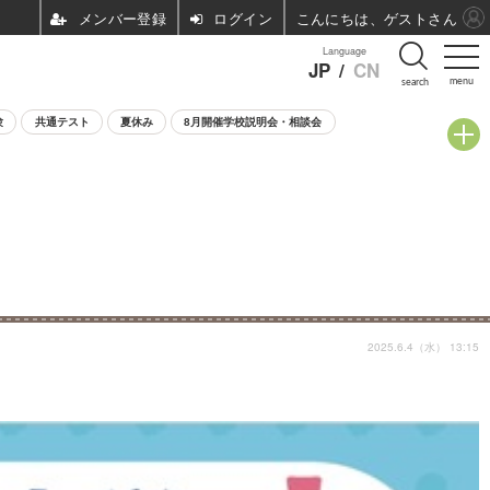
ログイン
こんにちは、ゲストさん
Language
JP
/
CN
menu
search
験
共通テスト
夏休み
8月開催学校説明会・相談会
2025.6.4（水） 13:15