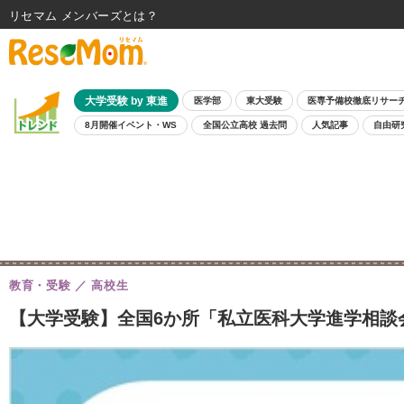
リセマム メンバーズ
大学受験 by 東進
医学部
東大受験
医専予備校徹底リサー
8月開催イベント・WS
全国公立高校 過去問
人気記事
自由研
教育・受験
高校生
【大学受験】全国6か所「私立医科大学進学相談会