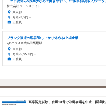
「土日祝休み&残業少なめで働きやすい」/一般事務/高収入/データ入
株式会社ジーンステイト
東京都
月給23万円～
正社員
ブランク歓迎の理容師/しっかり休める/上場企業
QBハウス西武高田馬場駅
東京都
月給25万500円～
正社員
高卒認定試験、台風13号で沖縄会場を中止...再試験は8