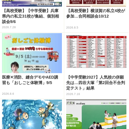
【高校受験】【中学受験】兵庫
【高校受験】横須賀の私立4校が
県内の私立31校が集結、個別相
参加…合同相談会10/12
談会9/6
2026.7.28
2026.8.5
医療✕消防、縫合デモやAED講
【中学受験2027】人気校の併願
習も「おしごと体験博」9/5
先は…四谷大塚「第2回合不合判
定テスト」結果
2026.8.6
2026.7.16