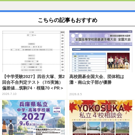
こちらの記事もおすすめ
【中学受験2027】四谷大塚、第2
高校囲碁全国大会、団体戦は
回合不合判定テスト（7/5実施）
灘・南山女子部が優勝
偏差値…筑駒74・桜蔭70＜PR＞
2026.7.10
2026.8.5