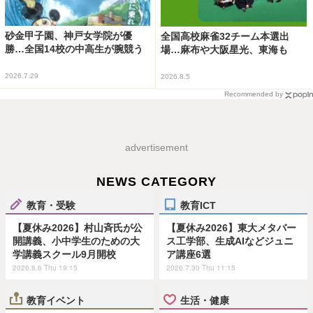
砂金甲子園、神戸女学院が優
全国高校麻雀32チーム本選出
勝…全国14校の中高生が腕競う
場…麻布や大阪星光、東海も
2026.7.29
2026.8.5
Recommended by
advertisement
NEWS CATEGORY
教育・受験
教育ICT
【夏休み2026】村山斉氏が公
【夏休み2026】東大メタバー
開講義、小中学生のための大
ス工学部、生成AIなどジュニ
学講義スクール9月開校
ア講座6選
2026.8.6 Thu 19:15
2026.7.30 Thu 11:15
教育イベント
生活・健康