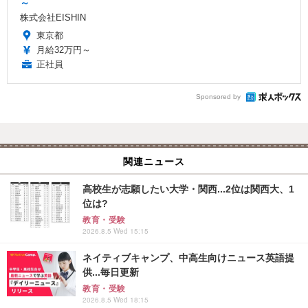
～
株式会社EISHIN
東京都
月給32万円～
正社員
Sponsored by
関連ニュース
高校生が志願したい大学・関西...2位は関西大、1
位は?
教育・受験
2026.8.5 Wed 15:15
ネイティブキャンプ、中高生向けニュース英語提
供...毎日更新
教育・受験
2026.8.5 Wed 18:15