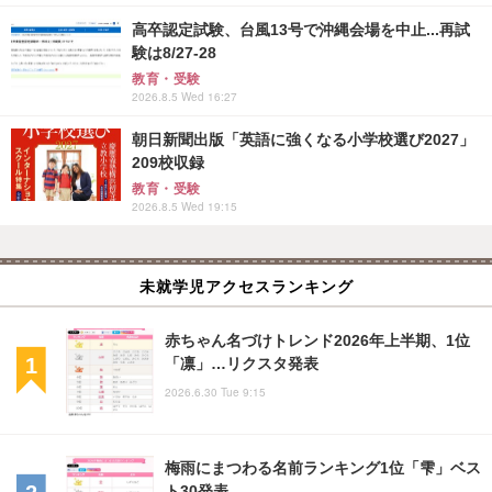
高卒認定試験、台風13号で沖縄会場を中止...再試
験は8/27-28
教育・受験
2026.8.5 Wed 16:27
朝日新聞出版「英語に強くなる小学校選び2027」
209校収録
教育・受験
2026.8.5 Wed 19:15
未就学児アクセスランキング
赤ちゃん名づけトレンド2026年上半期、1位
「凛」…リクスタ発表
2026.6.30 Tue 9:15
梅雨にまつわる名前ランキング1位「雫」ベス
ト30発表