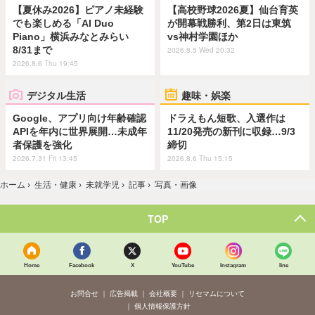
【夏休み2026】ピアノ未経験
【高校野球2026夏】仙台育英
でも楽しめる「AI Duo
が開幕戦勝利、第2日は東筑
Piano」横浜みなとみらい
vs神村学園ほか
8/31まで
2026.8.5 Wed 20:32
2026.8.6 Thu 19:45
デジタル生活
趣味・娯楽
Google、アプリ向け年齢確認
ドラえもん短歌、入選作は
APIを年内に世界展開…未成年
11/20発売の新刊に収録…9/3
者保護を強化
締切
2026.7.31 Fri 13:45
2026.8.6 Thu 15:15
ホーム
›
生活・健康
›
未就学児
›
記事
›
写真・画像
TOP
Home
Facebook
X
YouTube
Instagram
line
お問合せ
広告掲載
会社概要
リセマムについて
個人情報保護方針