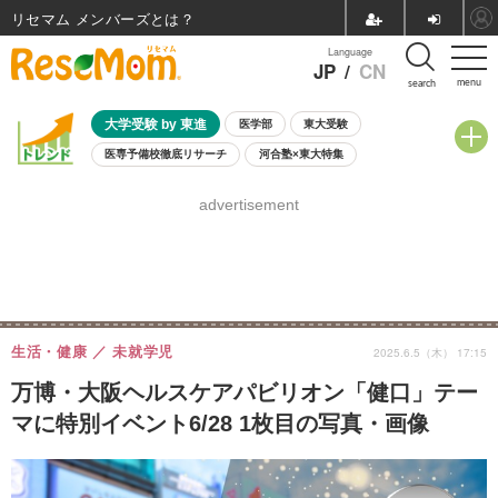
リセマム メンバーズ
Language
JP
/
CN
menu
search
大学受験 by 東進
医学部
東大受験
医専予備校徹底リサーチ
河合塾×東大特集
親子で考える大学選び
高校受験
中学受験
小学校受験
advertisement
共通テスト
夏休み
8月開催学校説明会・相談会
8月開催イベント・WS
全国公立高校 過去問
人気記事
自由研究教材（小学生向け）
自由研究教材（中学生向け）
ランキング
生活・健康
未就学児
2025.6.5（木） 17:15
万博・大阪ヘルスケアパビリオン「健口」テー
マに特別イベント6/28 1枚目の写真・画像