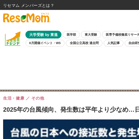
リセマム メンバーズ
大学受験 by 東進
医学部
東大受験
医専予備校徹底リサー
8月開催イベント・WS
全国公立高校 過去問
人気記事
自由研
生活・健康
その他
2025年の台風傾向、発生数は平年より少なめ…