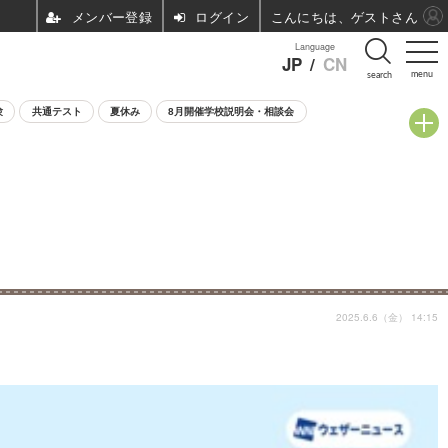
ログイン
こんにちは、ゲストさん
Language
JP
/
CN
menu
search
験
共通テスト
夏休み
8月開催学校説明会・相談会
2025.6.6（金） 14:15