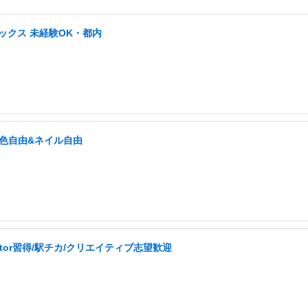
ックス 未経験OK・都内
髪色自由&ネイル自由
ator習得/駅チカ/クリエイティブ志望歓迎