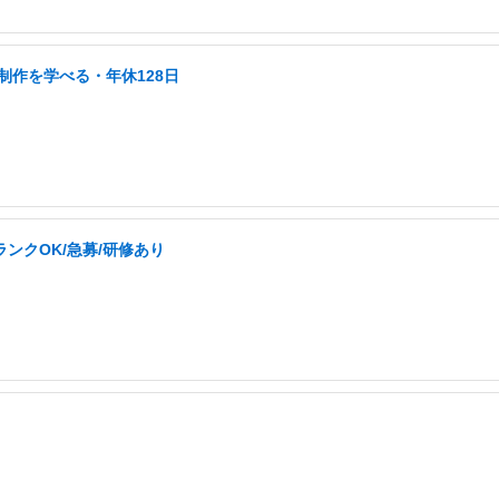
b制作を学べる・年休128日
ンクOK/急募/研修あり