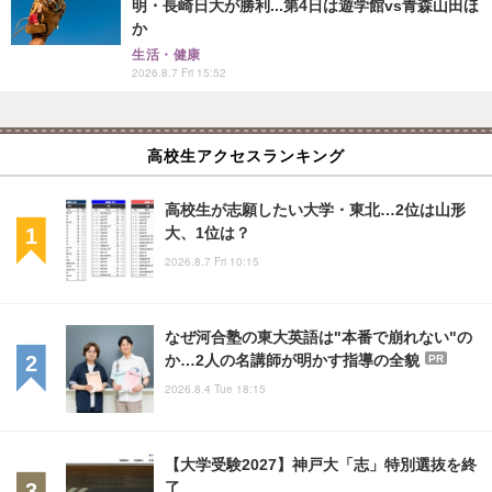
明・長崎日大が勝利...第4日は遊学館vs青森山田ほ
か
生活・健康
2026.8.7 Fri 15:52
高校生アクセスランキング
高校生が志願したい大学・東北…2位は山形
大、1位は？
2026.8.7 Fri 10:15
なぜ河合塾の東大英語は"本番で崩れない"の
か…2人の名講師が明かす指導の全貌
PR
2026.8.4 Tue 18:15
【大学受験2027】神戸大「志」特別選抜を終
了