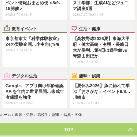
ベント情報おまとめ便＜8/9-
ス工学部、生成AIなどジュニ
15開催＞
ア講座6選
2026.8.7 Fri 19:45
2026.7.30 Thu 11:15
教育イベント
生活・健康
東京都市大「科学体験教室」
【高校野球2026夏】東海大甲
24の実験企画…小中向け9/6
府・健大高崎・有明・長崎日
大が勝利…第4日は遊学館vs
2026.8.7 Fri 18:15
青森山田ほか
2026.8.8 Sat 9:52
デジタル生活
趣味・娯楽
Google、アプリ向け年齢確認
【夏休み2026】魚に触れて学
APIを年内に世界展開…未成年
ぶ「おさかな」イベント8/8…
者保護を強化
川崎市
2026.7.31 Fri 13:45
2026.8.7 Fri 10:45
ホーム
›
教育・受験
›
高校生
›
記事
›
写真・画像
TOP