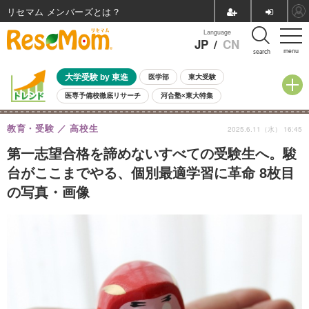
リセマム メンバーズ
Language
JP
/
CN
menu
search
大学受験 by 東進
医学部
東大受験
医専予備校徹底リサーチ
河合塾×東大特集
親子で考える大学選び
高校受験
中学受験
小学校受験
教育・受験
高校生
2025.6.11（水） 16:45
共通テスト
夏休み
8月開催学校説明会・相談会
8月開催イベント・WS
全国公立高校 過去問
人気記事
第一志望合格を諦めないすべての受験生へ。駿
自由研究教材（小学生向け）
自由研究教材（中学生向け）
ランキング
台がここまでやる、個別最適学習に革命 8枚目
の写真・画像