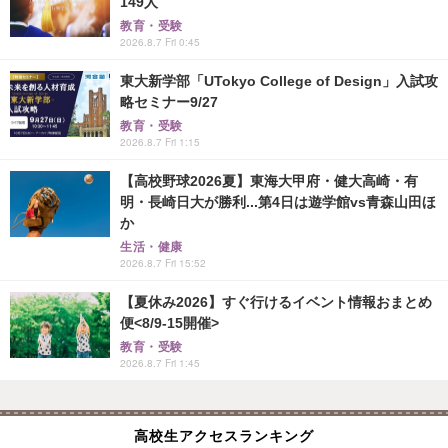
149人
教育・受験
2026.8.7 Fri 0:45
東大新学部「UTokyo College of Design」入試攻
略セミナー9/27
教育・受験
2026.8.7 Fri 1:15
【高校野球2026夏】東海大甲府・健大高崎・有
明・長崎日大が勝利...第4日は遊学館vs青森山田ほ
か
生活・健康
2026.8.7 Fri 15:52
【夏休み2026】すぐ行けるイベント情報おまとめ
便<8/9-15開催>
教育・受験
2026.8.7 Fri 1:45
高校生アクセスランキング