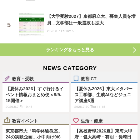
【大学受験2027】京都府立大、募集人員を増
員…文学部は一般選抜も拡大
2026.8.7 Fri 16:15
ランキングをもっと見る
NEWS CATEGORY
教育・受験
教育ICT
【夏休み2026】すぐ行けるイ
【夏休み2026】東大メタバー
ベント情報おまとめ便＜8/9-
ス工学部、生成AIなどジュニ
15開催＞
ア講座6選
2026.8.7 Fri 19:45
2026.7.30 Thu 11:15
教育イベント
生活・健康
東京都市大「科学体験教室」
【高校野球2026夏】東海大甲
24の実験企画…小中向け9/6
府・健大高崎・有明・長崎日