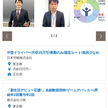
‹
1
/
2
中型ドライバー/月収35万可/夜勤のみ/固定ルート/負担少なめ
日本空輸株式会社
東京都
月給23万円～
正社員
「新生活デビュー応援!」未経験採用枠/ゲームデバッカー/昇
給年2回賞与年2回
株式会社小林
東京都