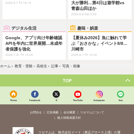
大が勝利…第4日は遊学館vs
2026.8.7 Fri 18:15
青森山田ほか
2026.8.8 Sat 9:52
デジタル生活
趣味・娯楽
Google、アプリ向け年齢確認
【夏休み2026】魚に触れて学
APIを年内に世界展開…未成年
ぶ「おさかな」イベント8/8…
者保護を強化
川崎市
2026.7.31 Fri 13:45
2026.8.7 Fri 10:45
ホーム
›
教育・受験
›
高校生
›
記事
›
写真・画像
TOP
Home
Facebook
X
YouTube
Instagram
line
お問合せ
広告掲載
会社概要
リセマムについて
個人情報保護方針
リセマムは、株式会社イード（東証グロース上場）の運