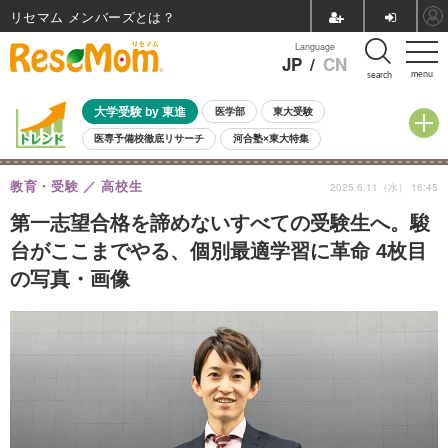
リセマム メンバーズ
Language
JP
/
CN
menu
search
大学受験 by 東進
医学部
東大受験
医専予備校徹底リサーチ
河合塾×東大特集
親子で考える大学選び
高校受験
中学受験
小学校受験
教育・受験
高校生
2025.6.11（水） 16:45
共通テスト
夏休み
8月開催学校説明会・相談会
8月開催イベント・WS
全国公立高校 過去問
人気記事
第一志望合格を諦めないすべての受験生へ。駿
自由研究教材（小学生向け）
自由研究教材（中学生向け）
ランキング
台がここまでやる、個別最適学習に革命 4枚目
の写真・画像