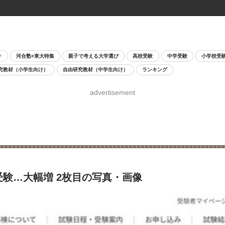
チ
河合塾×東大特集
親子で考える大学選び
高校受験
中学受験
小学校受
究教材（小学生向け）
自由研究教材（中学生向け）
ランキング
advertisement
で受験…大幅増 2枚目の写真・画像