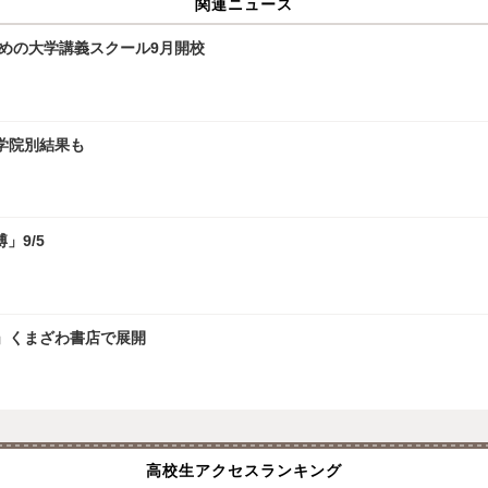
関連ニュース
ための大学講義スクール9月開校
大学院別結果も
」9/5
」くまざわ書店で展開
高校生アクセスランキング