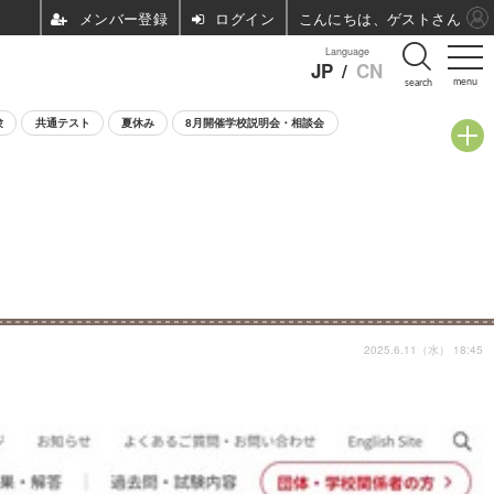
ログイン
こんにちは、ゲストさん
Language
JP
/
CN
menu
search
験
共通テスト
夏休み
8月開催学校説明会・相談会
2025.6.11（水） 18:45