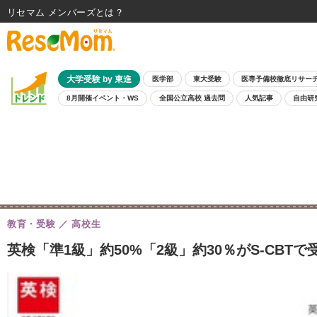
リセマム メンバーズ
大学受験 by 東進
医学部
東大受験
医専予備校徹底リサー
8月開催イベント・WS
全国公立高校 過去問
人気記事
自由研
教育・受験
高校生
英検「準1級」約50%「2級」約30％がS-CBT