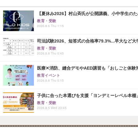
【夏休み2026】村山斉氏が公開講義、小中学生の
教育・受験
2026.8.6 Thu 1:15
司法試験2026、短答式の合格率79.3%...早大など
教育・受験
2026.8.6 Thu 0:45
医療✕消防、縫合デモやAED講習も「おしごと体験博
教育イベント
2026.8.6 Thu 0:15
子供に合った本選びを支援「ヨンデミーレベル本棚
教育・受験
2026.8.5 Wed 23:45