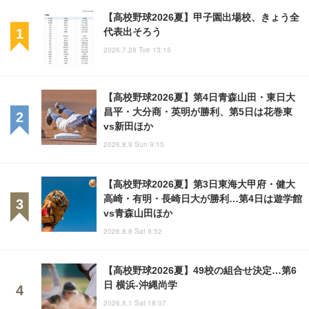
【高校野球2026夏】甲子園出場校、きょう全
代表出そろう
2026.7.28 Tue 13:15
【高校野球2026夏】第4日青森山田・東日大
昌平・大分商・英明が勝利、第5日は花巻東
vs新田ほか
2026.8.9 Sun 9:15
【高校野球2026夏】第3日東海大甲府・健大
高崎・有明・長崎日大が勝利…第4日は遊学館
vs青森山田ほか
2026.8.8 Sat 9:52
【高校野球2026夏】49校の組合せ決定…第6
日 横浜-沖縄尚学
2026.8.1 Sat 18:07