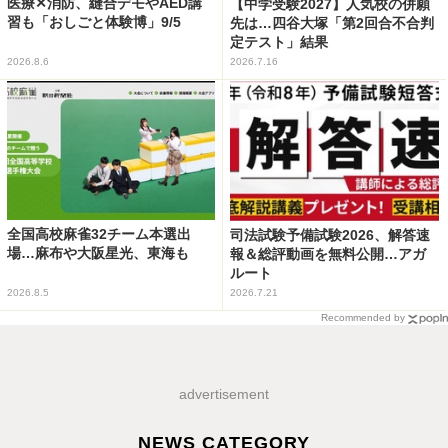
医療✕消防、縫合デモやAED講
【中学受験2027】人気校の併願
習も「おしごと体験博」9/5
先は…四谷大塚「第2回合不合判
定テスト」結果
2026.8.6
2026.7.16
全国高校麻雀32チーム本選出
司法試験予備試験2026、解答速
場…麻布や大阪星光、東海も
報＆総評動画を無料公開…アガ
ルート
2026.8.5
2026.7.21
Recommended by
advertisement
NEWS CATEGORY