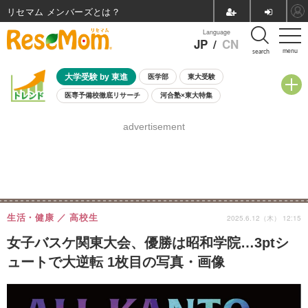
リセマム メンバーズ
Language
JP
/
CN
menu
search
大学受験 by 東進
医学部
東大受験
医専予備校徹底リサーチ
河合塾×東大特集
親子で考える大学選び
高校受験
中学受験
小学校受験
advertisement
共通テスト
夏休み
8月開催学校説明会・相談会
8月開催イベント・WS
全国公立高校 過去問
人気記事
自由研究教材（小学生向け）
自由研究教材（中学生向け）
ランキング
生活・健康
高校生
2025.6.12（木） 12:15
女子バスケ関東大会、優勝は昭和学院…3ptシ
ュートで大逆転 1枚目の写真・画像