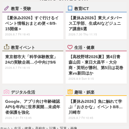
教育・受験
教育ICT
【夏休み2026】すぐ行けるイ
【夏休み2026】東大メタバー
ベント情報おまとめ便＜8/9-
ス工学部、生成AIなどジュニ
15開催＞
ア講座6選
2026.8.7 Fri 19:45
2026.7.30 Thu 11:15
教育イベント
生活・健康
東京都市大「科学体験教室」
【高校野球2026夏】第4日青
24の実験企画…小中向け9/6
森山田・東日大昌平・大分
商・英明が勝利、第5日は花巻
2026.8.7 Fri 18:15
東vs新田ほか
2026.8.9 Sun 9:15
デジタル生活
趣味・娯楽
Google、アプリ向け年齢確認
【夏休み2026】魚に触れて学
APIを年内に世界展開…未成年
ぶ「おさかな」イベント8/8…
者保護を強化
川崎市
2026.7.31 Fri 13:45
2026.8.7 Fri 10:45
ホーム
›
生活・健康
›
高校生
›
記事
›
写真・画像