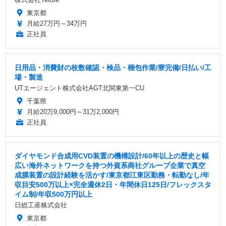
東京都
月給27万円～34万円
正社員
日用品・消費財の枚数確認・検品・梱包作業/寮完備/日払い/工
場・製造
UTエージェント株式会社AGT北関東第一CU
千葉県
月給20万9,000円～31万2,000円
正社員
ダイヤモンド合成用CVD装置の機構設計/60年以上の歴史と幅
広い海外ネットワークを持つ外資系商社グループ企業で真空
成膜装置の設計経験を活かす/東京都江東区勤務・転勤なし/年
収目安500万以上×完全週休2日・年間休日125日/フレックスタ
イム制/年収500万円以上
日総工産株式会社
東京都