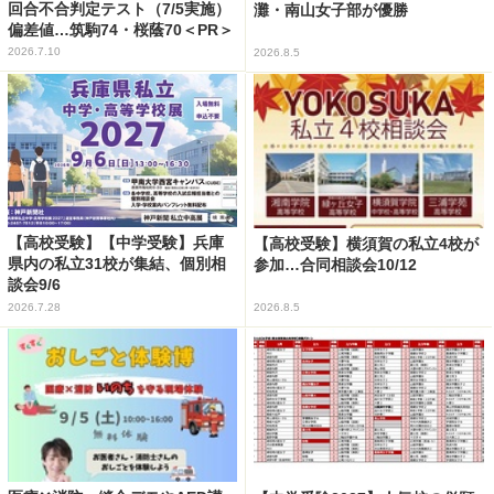
回合不合判定テスト（7/5実施）
灘・南山女子部が優勝
偏差値…筑駒74・桜蔭70＜PR＞
2026.7.10
2026.8.5
【高校受験】【中学受験】兵庫
【高校受験】横須賀の私立4校が
県内の私立31校が集結、個別相
参加…合同相談会10/12
談会9/6
2026.7.28
2026.8.5