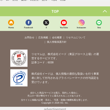
TOP
Home
Facebook
X
YouTube
Instagram
line
お問合せ
広告掲載
会社概要
リセマムについて
個人情報保護方針
リセマムは、株式会社イード（東証グロース上場）の運
営するサービスです。
証券コード：6038
株式会社イードは、個人情報の適切な取扱いを行う事業
者に対して付与されるプライバシーマークの付与認定を
受けています。
紹介した商品/サービスを購入、契約した場合に、
売上の一部が弊社サイトに還元されることがあります。
当サイトに掲載の記事・見出し・写真・画像の無断転載を禁じます。
Copyright © 2026 IID, Inc.
advertisement