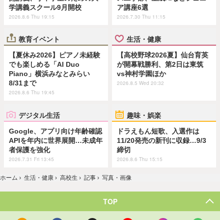
学講義スクール9月開校
ア講座6選
2026.8.6 Thu 19:15
2026.7.30 Thu 11:15
教育イベント
生活・健康
【夏休み2026】ピアノ未経験
【高校野球2026夏】仙台育英
でも楽しめる「AI Duo
が開幕戦勝利、第2日は東筑
Piano」横浜みなとみらい
vs神村学園ほか
8/31まで
2026.8.5 Wed 20:32
2026.8.6 Thu 19:45
デジタル生活
趣味・娯楽
Google、アプリ向け年齢確認
ドラえもん短歌、入選作は
APIを年内に世界展開…未成年
11/20発売の新刊に収録…9/3
者保護を強化
締切
2026.7.31 Fri 13:45
2026.8.6 Thu 15:15
ホーム
›
生活・健康
›
高校生
›
記事
›
写真・画像
TOP