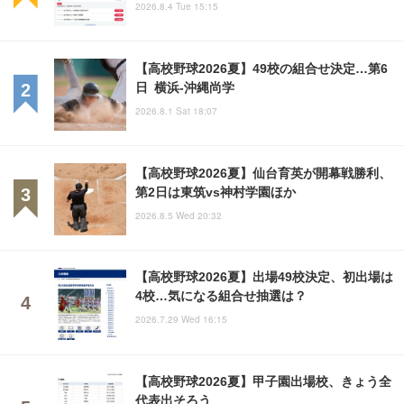
2026.8.4 Tue 15:15
【高校野球2026夏】49校の組合せ決定…第6
日 横浜-沖縄尚学
2026.8.1 Sat 18:07
【高校野球2026夏】仙台育英が開幕戦勝利、
第2日は東筑vs神村学園ほか
2026.8.5 Wed 20:32
【高校野球2026夏】出場49校決定、初出場は
4校…気になる組合せ抽選は？
2026.7.29 Wed 16:15
【高校野球2026夏】甲子園出場校、きょう全
代表出そろう