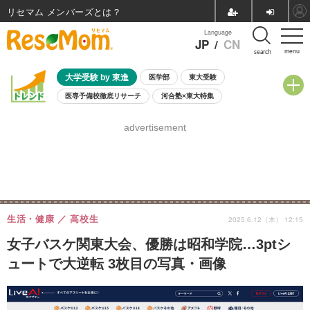
リセマム メンバーズ
Language
JP
/
CN
menu
search
大学受験 by 東進
医学部
東大受験
医専予備校徹底リサーチ
河合塾×東大特集
親子で考える大学選び
高校受験
中学受験
小学校受験
advertisement
共通テスト
夏休み
8月開催学校説明会・相談会
8月開催イベント・WS
全国公立高校 過去問
人気記事
自由研究教材（小学生向け）
自由研究教材（中学生向け）
ランキング
生活・健康
高校生
2025.6.12（木） 12:15
女子バスケ関東大会、優勝は昭和学院…3ptシ
ュートで大逆転 3枚目の写真・画像