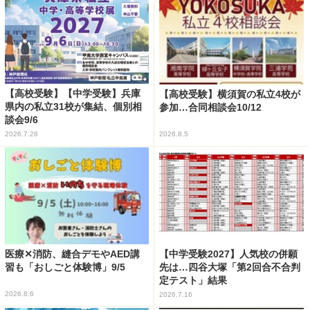
【高校受験】【中学受験】兵庫
【高校受験】横須賀の私立4校が
県内の私立31校が集結、個別相
参加…合同相談会10/12
談会9/6
2026.7.28
2026.8.5
医療✕消防、縫合デモやAED講
【中学受験2027】人気校の併願
習も「おしごと体験博」9/5
先は…四谷大塚「第2回合不合判
定テスト」結果
2026.8.6
2026.7.16