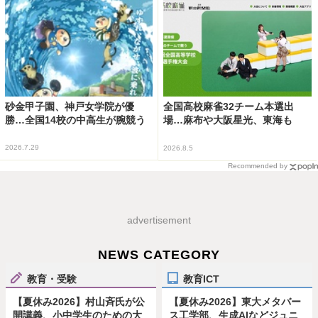
砂金甲子園、神戸女学院が優
全国高校麻雀32チーム本選出
勝…全国14校の中高生が腕競う
場…麻布や大阪星光、東海も
2026.7.29
2026.8.5
Recommended by
advertisement
NEWS CATEGORY
教育・受験
教育ICT
【夏休み2026】村山斉氏が公
【夏休み2026】東大メタバー
開講義、小中学生のための大
ス工学部、生成AIなどジュニ