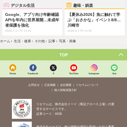
デジタル生活
趣味・娯楽
Google、アプリ向け年齢確認
【夏休み2026】魚に触れて学
APIを年内に世界展開…未成年
ぶ「おさかな」イベント8/8…
者保護を強化
川崎市
2026.7.31 Fri 13:45
2026.8.7 Fri 10:45
ホーム
›
生活・健康
›
その他
›
記事
›
写真・画像
TOP
Home
Facebook
X
YouTube
Instagram
line
お問合せ
広告掲載
会社概要
リセマムについて
個人情報保護方針
リセマムは、株式会社イード（東証グロース上場）の運
営するサービスです。
証券コード：6038
株式会社イードは、個人情報の適切な取扱いを行う事業