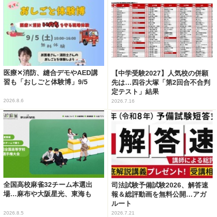
医療✕消防、縫合デモやAED講
【中学受験2027】人気校の併願
習も「おしごと体験博」9/5
先は…四谷大塚「第2回合不合判
定テスト」結果
2026.8.6
2026.7.16
全国高校麻雀32チーム本選出
司法試験予備試験2026、解答速
場…麻布や大阪星光、東海も
報＆総評動画を無料公開…アガ
ルート
2026.8.5
2026.7.21