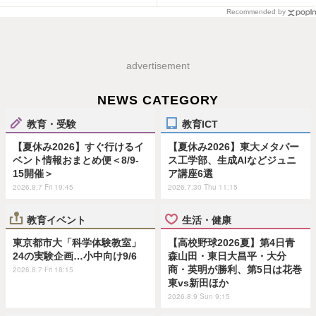
Recommended by
advertisement
NEWS CATEGORY
教育・受験
教育ICT
【夏休み2026】すぐ行けるイ
【夏休み2026】東大メタバー
ベント情報おまとめ便＜8/9-
ス工学部、生成AIなどジュニ
15開催＞
ア講座6選
2026.8.7 Fri 19:45
2026.7.30 Thu 11:15
教育イベント
生活・健康
東京都市大「科学体験教室」
【高校野球2026夏】第4日青
24の実験企画…小中向け9/6
森山田・東日大昌平・大分
商・英明が勝利、第5日は花巻
2026.8.7 Fri 18:15
東vs新田ほか
2026.8.9 Sun 9:15