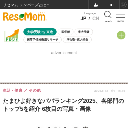
リセマム メンバーズ
Language
JP
/
CN
menu
search
大学受験 by 東進
医学部
東大受験
医専予備校徹底リサーチ
河合塾×東大特集
親子で考える大学選び
高校受験
中学受験
小学校受験
advertisement
共通テスト
夏休み
8月開催学校説明会・相談会
8月開催イベント・WS
全国公立高校 過去問
人気記事
自由研究教材（小学生向け）
自由研究教材（中学生向け）
ランキング
生活・健康
その他
2025.6.13（金） 16:15
たまひよ好きなパパランキング2025、各部門の
トップ5を紹介 6枚目の写真・画像