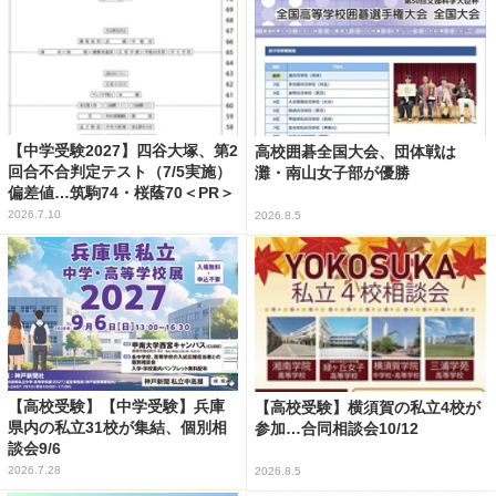
【中学受験2027】四谷大塚、第2
高校囲碁全国大会、団体戦は
回合不合判定テスト（7/5実施）
灘・南山女子部が優勝
偏差値…筑駒74・桜蔭70＜PR＞
2026.7.10
2026.8.5
【高校受験】【中学受験】兵庫
【高校受験】横須賀の私立4校が
県内の私立31校が集結、個別相
参加…合同相談会10/12
談会9/6
2026.7.28
2026.8.5