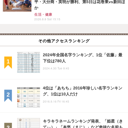
平・大分商・英明が勝利、第5日は花巻東vs新田ほ
か
生活・健康
2026.8.8 Sat 15:15
その他アクセスランキング
2024年全国名字ランキング、1位「佐藤」最
下位は780人
2024.4.30 Tue 9:45
4位は「あちち」2016年珍しい名字ランキン
グ、1位は10人だけ
2016.9.16 Fri 16:45
キラキラネームランキング発表、「姫星（き
てぃ）」「本気（まじ）」など奇抜な名前も