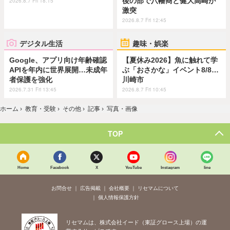
後の部で八幡商と健大高崎が
2026.8.7 Fri 18:15
激突
2026.8.7 Fri 12:45
デジタル生活
趣味・娯楽
Google、アプリ向け年齢確認
【夏休み2026】魚に触れて学
APIを年内に世界展開…未成年
ぶ「おさかな」イベント8/8…
者保護を強化
川崎市
2026.7.31 Fri 13:45
2026.8.7 Fri 10:45
ホーム
›
教育・受験
›
その他
›
記事
›
写真・画像
TOP
Home
Facebook
X
YouTube
Instagram
line
お問合せ
広告掲載
会社概要
リセマムについて
個人情報保護方針
リセマムは、株式会社イード（東証グロース上場）の運