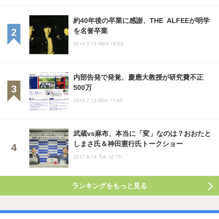
約40年後の卒業に感謝、THE ALFEEが明学
を名誉卒業
2014.3.19 Wed 16:03
内部告発で発覚、慶應大教授が研究費不正
500万
2015.7.13 Mon 17:45
武蔵vs麻布、本当に「変」なのは？おおたと
しまさ氏＆神田憲行氏トークショー
2017.9.19 Tue 12:15
ランキングをもっと見る