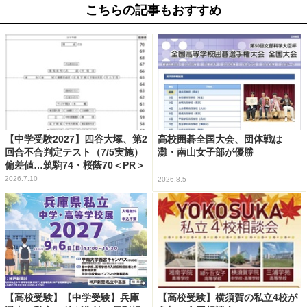
こちらの記事もおすすめ
【中学受験2027】四谷大塚、第2
高校囲碁全国大会、団体戦は
回合不合判定テスト（7/5実施）
灘・南山女子部が優勝
偏差値…筑駒74・桜蔭70＜PR＞
2026.7.10
2026.8.5
【高校受験】【中学受験】兵庫
【高校受験】横須賀の私立4校が