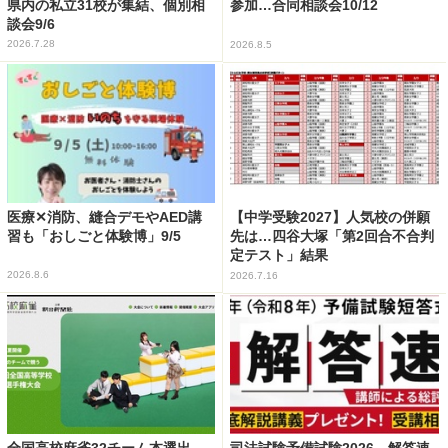
県内の私立31校が集結、個別相
参加…合同相談会10/12
談会9/6
2026.7.28
2026.8.5
医療✕消防、縫合デモやAED講
【中学受験2027】人気校の併願
習も「おしごと体験博」9/5
先は…四谷大塚「第2回合不合判
定テスト」結果
2026.8.6
2026.7.16
全国高校麻雀32チーム本選出