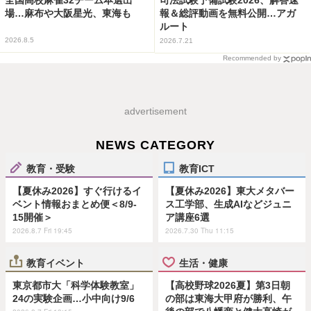
司法試験予備試験2026、解答速
場…麻布や大阪星光、東海も
報＆総評動画を無料公開…アガ
ルート
2026.8.5
2026.7.21
Recommended by
advertisement
NEWS CATEGORY
教育・受験
教育ICT
【夏休み2026】すぐ行けるイ
【夏休み2026】東大メタバー
ベント情報おまとめ便＜8/9-
ス工学部、生成AIなどジュニ
15開催＞
ア講座6選
2026.8.7 Fri 19:45
2026.7.30 Thu 11:15
教育イベント
生活・健康
東京都市大「科学体験教室」
【高校野球2026夏】第3日朝
24の実験企画…小中向け9/6
の部は東海大甲府が勝利、午