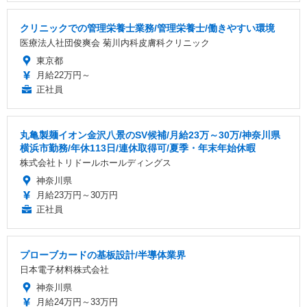
クリニックでの管理栄養士業務/管理栄養士/働きやすい環境
医療法人社団俊爽会 菊川内科皮膚科クリニック
東京都
月給22万円～
正社員
丸亀製麺イオン金沢八景のSV候補/月給23万～30万/神奈川県
横浜市勤務/年休113日/連休取得可/夏季・年末年始休暇
株式会社トリドールホールディングス
神奈川県
月給23万円～30万円
正社員
プローブカードの基板設計/半導体業界
日本電子材料株式会社
神奈川県
月給24万円～33万円