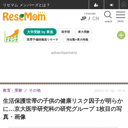
リセマム メンバーズ
Language
JP
/
CN
menu
search
大学受験 by 東進
医学部
東大受験
医専予備校徹底リサーチ
河合塾×東大特集
親子で考える大学選び
高校受験
中学受験
小学校受験
advertisement
共通テスト
夏休み
8月開催学校説明会・相談会
8月開催イベント・WS
全国公立高校 過去問
人気記事
自由研究教材（小学生向け）
自由研究教材（中学生向け）
ランキング
教育・受験
その他
2025.6.13（金） 19:15
生活保護世帯の子供の健康リスク因子が明らか
に…京大医学研究科の研究グループ 1枚目の写
真・画像