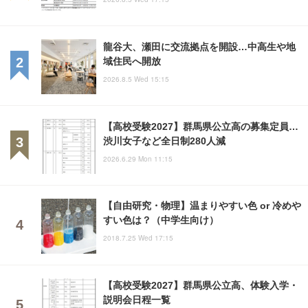
龍谷大、瀬田に交流拠点を開設…中高生や地
域住民へ開放
2026.8.5 Wed 15:15
【高校受験2027】群馬県公立高の募集定員…
渋川女子など全日制280人減
2026.6.29 Mon 11:15
【自由研究・物理】温まりやすい色 or 冷めや
すい色は？（中学生向け）
2018.7.25 Wed 17:15
【高校受験2027】群馬県公立高、体験入学・
説明会日程一覧