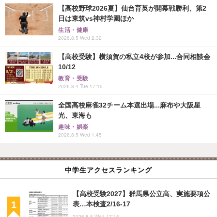
【高校野球2026夏】仙台育英が開幕戦勝利、第2
日は東筑vs神村学園ほか
生活・健康
2026.8.5 Wed 2:32
【高校受験】横須賀の私立4校が参加...合同相談会
10/12
教育・受験
2026.8.4 Tue 17:15
全国高校麻雀32チーム本選出場...麻布や大阪星
光、東海も
趣味・娯楽
2026.8.5 Wed 1:45
中学生アクセスランキング
【高校受験2027】群馬県公立高、実施要項公
表…本検査2/16-17
2026.8.5 Wed 17:15