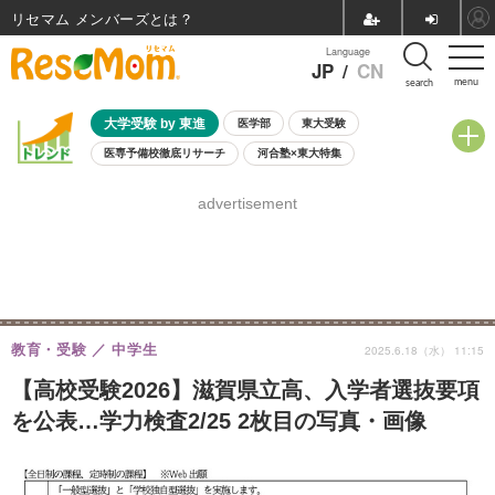
リセマム メンバーズ
Language
JP
/
CN
menu
search
大学受験 by 東進
医学部
東大受験
医専予備校徹底リサーチ
河合塾×東大特集
親子で考える大学選び
高校受験
中学受験
小学校受験
advertisement
共通テスト
夏休み
8月開催学校説明会・相談会
8月開催イベント・WS
全国公立高校 過去問
人気記事
自由研究教材（小学生向け）
自由研究教材（中学生向け）
ランキング
教育・受験
中学生
2025.6.18（水） 11:15
【高校受験2026】滋賀県立高、入学者選抜要項
を公表…学力検査2/25 2枚目の写真・画像